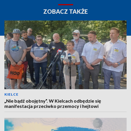
ZOBACZ TAKŻE
KIELCE
„Nie bądź obojętny”. W Kielcach odbędzie się
manifestacja przeciwko przemocy i hejtowi