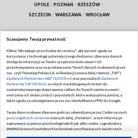
OPOLE
/
POZNAŃ
/
RZESZÓW
/
SZCZECIN
/
WARSZAWA
/
WROCŁAW
Szanujemy Twoją prywatność
Dołącz do nas:
Kliknij "Akceptuję i przechodzę do serwisu", aby wyrazić zgody na
korzystanie z technologii automatycznego śledzenia i zbierania danych,
TVP
dostęp do informacji na Twoim urządzeniu końcowym i ich
Abonament TVP
przechowywanie oraz na przetwarzanie Twoich danych osobowych przez
Regulamin TVP
nas, czyli Telewizję Polską S.A. w likwidacji (zwaną dalej również „TVP”),
Emisja w TVP
Polityka prywatności
Zaufanych Partnerów z IAB* (1201 firm)
oraz pozostałych
Zaufanych
Partnerów TVP (93 firm)
, w celach marketingowych (w tym do
Centrum informacji TVP
Moje zgody
zautomatyzowanego dopasowania reklam do Twoich zainteresowań i
mierzenia ich skuteczności) i pozostałych, które wskazujemy poniżej, a
Naziemna Telewizja Cyfrowa
Pomoc
także zgody na udostępnianie przez nas identyfikatora PPID do Google.
Sklep TVP
Biuro reklamy
Twoje dane osobowe zbierane podczas odwiedzania przez Ciebie naszych
Rada Programowa
Kontakt
poszczególnych serwisów
zwanych dalej „Portalem”, w tym informacje
zapisywane za pomocą technologii takich jak: pliki cookie, sygnalizatory
System NOS
WWW lub innych podobnych technologii umożliwiających świadczenie
dopasowanych i bezpiecznych usług, personalizację treści oraz reklam,
Informacje o nadawcy
Kanały