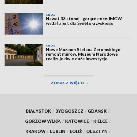
KIELCE
Nawet 38 stopni i gorące noce. IMGW
wydał alert dla Świętokrzyskiego
KIELCE
Nowe Muzeum Stefana Żeromskiego i
remont murów. Muzeum Narodowe
realizuje dwie duże inwestycje
ZOBACZ WIĘCEJ
BIAŁYSTOK
/
BYDGOSZCZ
/
GDAŃSK
/
GORZÓW WLKP.
/
KATOWICE
/
KIELCE
/
KRAKÓW
/
LUBLIN
/
ŁÓDŹ
/
OLSZTYN
/