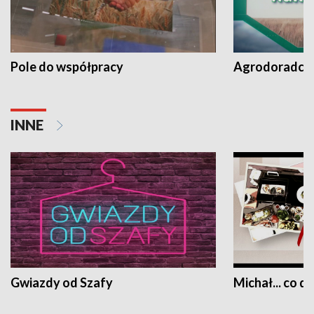
Pole do współpracy
Agrodoradcy 
INNE
Gwiazdy od Szafy
Michał... co dz