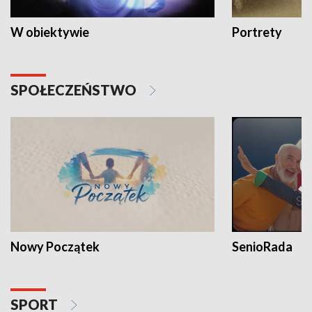
W obiektywie
Portrety
SPOŁECZEŃSTWO
Nowy Początek
SenioRada
SPORT