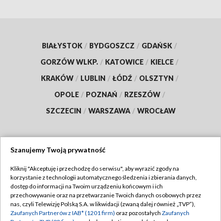
BIAŁYSTOK
/
BYDGOSZCZ
/
GDAŃSK
/
GORZÓW WLKP.
/
KATOWICE
/
KIELCE
/
KRAKÓW
/
LUBLIN
/
ŁÓDŹ
/
OLSZTYN
/
OPOLE
/
POZNAŃ
/
RZESZÓW
/
SZCZECIN
/
WARSZAWA
/
WROCŁAW
Szanujemy Twoją prywatność
Dołącz do nas:
Kliknij "Akceptuję i przechodzę do serwisu", aby wyrazić zgody na
korzystanie z technologii automatycznego śledzenia i zbierania danych,
TVP
dostęp do informacji na Twoim urządzeniu końcowym i ich
Abonament TVP
przechowywanie oraz na przetwarzanie Twoich danych osobowych przez
Regulamin TVP
nas, czyli Telewizję Polską S.A. w likwidacji (zwaną dalej również „TVP”),
Emisja w TVP
Zaufanych Partnerów z IAB* (1201 firm)
oraz pozostałych
Zaufanych
Polityka prywatności