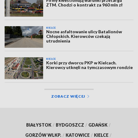
Firmy kwestionują warunki przetargu
ZTM. Chodzi o kontrakt za 960 mln zł
KIELCE
Nocne asfaltowanie ulicy Batalionów
Chłopskich. Kierowców czekają
utrudnienia
KIELCE
Korki przy dworcu PKP w Kielcach.
Kierowcy utknęli na tymczasowym rondzie
ZOBACZ WIĘCEJ
BIAŁYSTOK
/
BYDGOSZCZ
/
GDAŃSK
/
GORZÓW WLKP.
/
KATOWICE
/
KIELCE
/