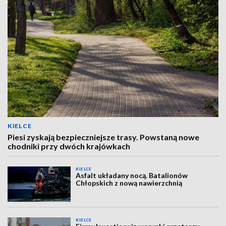
KIELCE
Piesi zyskają bezpieczniejsze trasy. Powstaną nowe
chodniki przy dwóch krajówkach
KIELCE
Asfalt układany nocą. Batalionów
Chłopskich z nową nawierzchnią
KIELCE