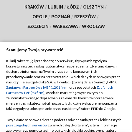
KRAKÓW
/
LUBLIN
/
ŁÓDŹ
/
OLSZTYN
/
OPOLE
/
POZNAŃ
/
RZESZÓW
/
SZCZECIN
/
WARSZAWA
/
WROCŁAW
Szanujemy Twoją prywatność
Dołącz do nas:
Kliknij "Akceptuję i przechodzę do serwisu", aby wyrazić zgody na
korzystanie z technologii automatycznego śledzenia i zbierania danych,
TVP
dostęp do informacji na Twoim urządzeniu końcowym i ich
Abonament TVP
przechowywanie oraz na przetwarzanie Twoich danych osobowych przez
Regulamin TVP
nas, czyli Telewizję Polską S.A. w likwidacji (zwaną dalej również „TVP”),
Emisja w TVP
Polityka prywatności
Zaufanych Partnerów z IAB* (1201 firm)
oraz pozostałych
Zaufanych
Partnerów TVP (93 firm)
, w celach marketingowych (w tym do
Centrum informacji TVP
Moje zgody
zautomatyzowanego dopasowania reklam do Twoich zainteresowań i
mierzenia ich skuteczności) i pozostałych, które wskazujemy poniżej, a
Naziemna Telewizja Cyfrowa
Pomoc
także zgody na udostępnianie przez nas identyfikatora PPID do Google.
Sklep TVP
Biuro reklamy
Twoje dane osobowe zbierane podczas odwiedzania przez Ciebie naszych
Rada Programowa
Kontakt
poszczególnych serwisów
zwanych dalej „Portalem”, w tym informacje
zapisywane za pomocą technologii takich jak: pliki cookie, sygnalizatory