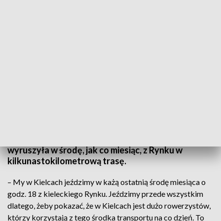
Jubileuszowa trasa Kieleckiej Masy Krytycznej
Po raz setny wyjechali w miasto, by
zademonstrować poprawę infrastruktury
rowerowej w Kielcach. Kielecka Masa Krytyczna
wyruszyła w środę, jak co miesiąc, z Rynku w
kilkunastokilometrową trasę.
– My w Kielcach jeździmy w każą ostatnią środę miesiąca o
godz. 18 z kieleckiego Rynku. Jeździmy przede wszystkim
dlatego, żeby pokazać, że w Kielcach jest dużo rowerzystów,
którzy korzystają z tego środka transportu na co dzień. To