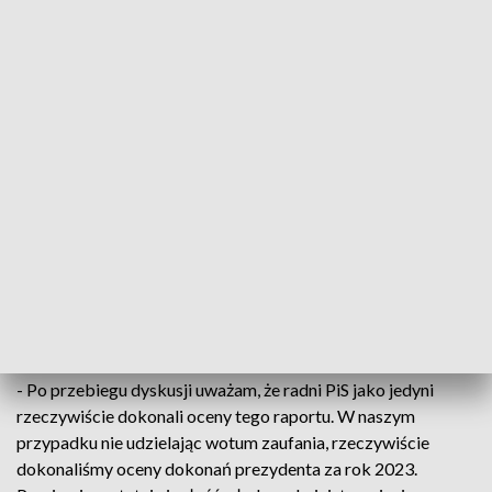
Za udzieleniem wotum zaufania zagłosowali radni Koalicji
Obywatelskiej i klubu Perspektywy. Przeciw byli radni
Prawa i Sprawiedliwości.
– Dziękuję tym radnym, którzy głosowali „za”. Jesteśmy w
takim momencie, że konsekwencje takich decyzji ponosi
obecny zarząd. Jest to jednak ocena poprzedniej
administracji Bogdana Weny. Myślę, że dla takiego
fundamentalnego spokoju i zrobienia kroku naprzód, a jest
nam to potrzebne, wynik głosowania jest dobrą wiadomością
dla mnie i dla miasta – powiedziała
w rozmowie z Radiem
Kielce
Agata Wojda.
- Po przebiegu dyskusji uważam, że radni PiS jako jedyni
rzeczywiście dokonali oceny tego raportu. W naszym
przypadku nie udzielając wotum zaufania, rzeczywiście
dokonaliśmy oceny dokonań prezydenta za rok 2023.