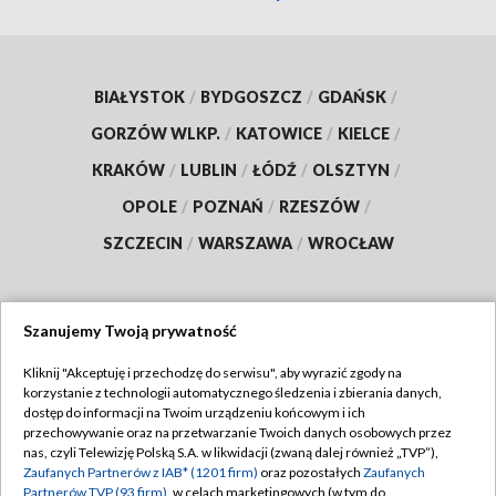
BIAŁYSTOK
/
BYDGOSZCZ
/
GDAŃSK
/
GORZÓW WLKP.
/
KATOWICE
/
KIELCE
/
KRAKÓW
/
LUBLIN
/
ŁÓDŹ
/
OLSZTYN
/
OPOLE
/
POZNAŃ
/
RZESZÓW
/
SZCZECIN
/
WARSZAWA
/
WROCŁAW
Szanujemy Twoją prywatność
Dołącz do nas:
Kliknij "Akceptuję i przechodzę do serwisu", aby wyrazić zgody na
korzystanie z technologii automatycznego śledzenia i zbierania danych,
TVP
dostęp do informacji na Twoim urządzeniu końcowym i ich
Abonament TVP
przechowywanie oraz na przetwarzanie Twoich danych osobowych przez
Regulamin TVP
nas, czyli Telewizję Polską S.A. w likwidacji (zwaną dalej również „TVP”),
Emisja w TVP
Polityka prywatności
Zaufanych Partnerów z IAB* (1201 firm)
oraz pozostałych
Zaufanych
Partnerów TVP (93 firm)
, w celach marketingowych (w tym do