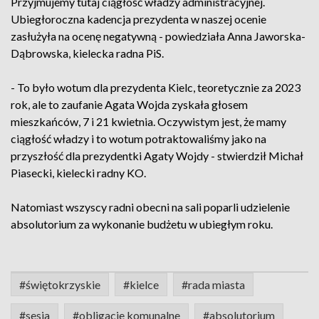
Przyjmujemy tutaj ciągłość władzy administracyjnej.
Ubiegłoroczna kadencja prezydenta w naszej ocenie
zasłużyła na ocenę negatywną - powiedziała Anna Jaworska-
Dąbrowska, kielecka radna PiS.
- To było wotum dla prezydenta Kielc, teoretycznie za 2023
rok, ale to zaufanie Agata Wojda zyskała głosem
mieszkańców, 7 i 21 kwietnia. Oczywistym jest, że mamy
ciągłość władzy i to wotum potraktowaliśmy jako na
przyszłość dla prezydentki Agaty Wojdy - stwierdził Michał
Piasecki, kielecki radny KO.
Natomiast wszyscy radni obecni na sali poparli udzielenie
absolutorium za wykonanie budżetu w ubiegłym roku.
#świętokrzyskie
#kielce
#rada miasta
#sesja
#obligacje komunalne
#absolutorium