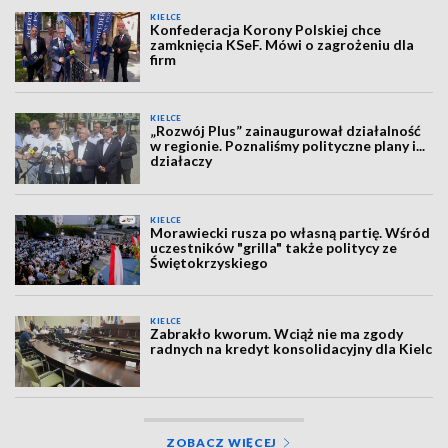
KIELCE
Konfederacja Korony Polskiej chce
zamknięcia KSeF. Mówi o zagrożeniu dla
firm
KIELCE
„Rozwój Plus” zainaugurował działalność
w regionie. Poznaliśmy polityczne plany i...
działaczy
KIELCE
Morawiecki rusza po własną partię. Wśród
uczestników "grilla" także politycy ze
Świętokrzyskiego
KIELCE
Zabrakło kworum. Wciąż nie ma zgody
radnych na kredyt konsolidacyjny dla Kielc
ZOBACZ WIĘCEJ