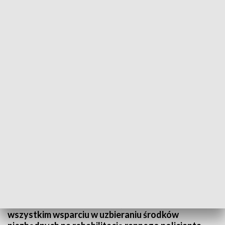
Policyjny challenge. Funkcjonariusze z całej Polski wspierają rannego podczas
służby kolegę
Staszowscy mundurowi podjęli wyzwanie rzucone
im przez funkcjonariuszy z Komendy Wojewódzkiej
Policji z siedzibą w Radomiu. Do akcji, której celem
jest wsparcie ciężko rannego podczas służby
młodszego aspiranta Krzysztofa Sobiegraja,
włączają się mundurowi z całego kraju. Challenge
polega na wykonaniu dziesięciu pompek, a przede
wszystkim wsparciu w uzbieraniu środków