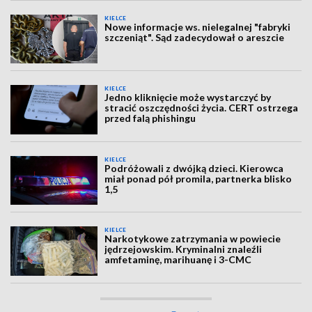
KIELCE
Nowe informacje ws. nielegalnej "fabryki
szczeniąt". Sąd zadecydował o areszcie
KIELCE
Jedno kliknięcie może wystarczyć by
stracić oszczędności życia. CERT ostrzega
przed falą phishingu
KIELCE
Podróżowali z dwójką dzieci. Kierowca
miał ponad pół promila, partnerka blisko
1,5
KIELCE
Narkotykowe zatrzymania w powiecie
jędrzejowskim. Kryminalni znaleźli
amfetaminę, marihuanę i 3-CMC