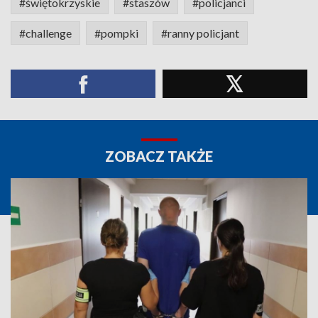
#świętokrzyskie
#staszów
#policjanci
#challenge
#pompki
#ranny policjant
ZOBACZ TAKŻE