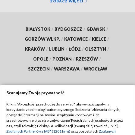
ZOBACZ WIĘCEJ
BIAŁYSTOK
/
BYDGOSZCZ
/
GDAŃSK
/
GORZÓW WLKP.
/
KATOWICE
/
KIELCE
/
KRAKÓW
/
LUBLIN
/
ŁÓDŹ
/
OLSZTYN
/
OPOLE
/
POZNAŃ
/
RZESZÓW
/
SZCZECIN
/
WARSZAWA
/
WROCŁAW
Szanujemy Twoją prywatność
Dołącz do nas:
Kliknij "Akceptuję i przechodzę do serwisu", aby wyrazić zgody na
korzystanie z technologii automatycznego śledzenia i zbierania danych,
TVP
dostęp do informacji na Twoim urządzeniu końcowym i ich
Abonament TVP
przechowywanie oraz na przetwarzanie Twoich danych osobowych przez
Regulamin TVP
nas, czyli Telewizję Polską S.A. w likwidacji (zwaną dalej również „TVP”),
Emisja w TVP
Polityka prywatności
Zaufanych Partnerów z IAB* (1201 firm)
oraz pozostałych
Zaufanych