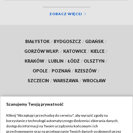
ZOBACZ WIĘCEJ
BIAŁYSTOK
/
BYDGOSZCZ
/
GDAŃSK
/
GORZÓW WLKP.
/
KATOWICE
/
KIELCE
/
KRAKÓW
/
LUBLIN
/
ŁÓDŹ
/
OLSZTYN
/
OPOLE
/
POZNAŃ
/
RZESZÓW
/
SZCZECIN
/
WARSZAWA
/
WROCŁAW
Szanujemy Twoją prywatność
Dołącz do nas:
Kliknij "Akceptuję i przechodzę do serwisu", aby wyrazić zgody na
korzystanie z technologii automatycznego śledzenia i zbierania danych,
TVP
dostęp do informacji na Twoim urządzeniu końcowym i ich
Abonament TVP
przechowywanie oraz na przetwarzanie Twoich danych osobowych przez