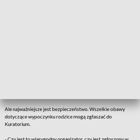
Rodzice chętnie wysyłają tu dzieci na wakacyjny
wypoczynek. Organizatorzy zgłosili blisko 380 kolonii i
półkolonii. To nieco więcej niż w poprzednim roku.
Przyciągają Bałtowski Kompleks Turystyczny, czy
Świętokrzyska Zagroda, ale nie tylko.
- Mamy Bałtowski Kompleks turystyczny, sabat Krajno,
Świętokrzyską Zagrodę Harmonia, można wejść na Łysice,
jest wiele ścieżek dla miłośników nordic walkingu, jest też
rzeka Nida idealna na spływy kajakowe – zaznacza Anna
Falikowska, Regionalne Centrum Informacji Turystycznej w
Kielcach.
Ale najważniejsze jest bezpieczeństwo. Wszelkie obawy
dotyczące wypoczynku rodzice mogą zgłaszać do
Kuratorium.
- Czy jest to wiarygodny organizator, czy jest zgłoszony w