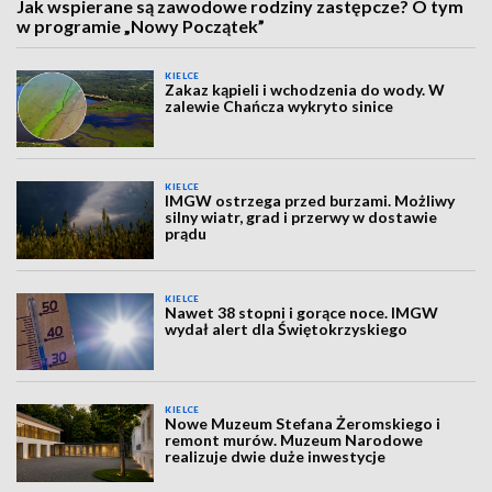
Jak wspierane są zawodowe rodziny zastępcze? O tym
w programie „Nowy Początek”
KIELCE
Zakaz kąpieli i wchodzenia do wody. W
zalewie Chańcza wykryto sinice
KIELCE
IMGW ostrzega przed burzami. Możliwy
silny wiatr, grad i przerwy w dostawie
prądu
KIELCE
Nawet 38 stopni i gorące noce. IMGW
wydał alert dla Świętokrzyskiego
KIELCE
Nowe Muzeum Stefana Żeromskiego i
remont murów. Muzeum Narodowe
realizuje dwie duże inwestycje