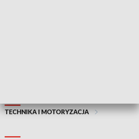
KULTURA I SZTUKA
Informator kulturalny
Drzwi do kult
TECHNIKA I MOTORYZACJA