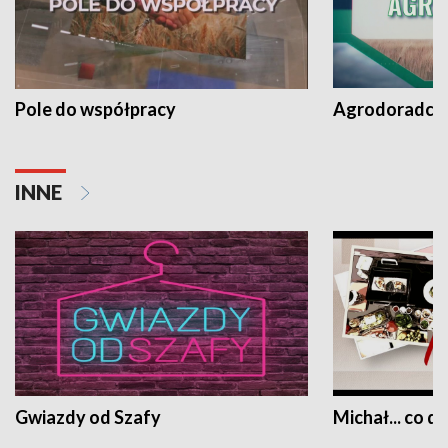
Pole do współpracy
Agrodoradcy 
INNE
Gwiazdy od Szafy
Michał... co dz