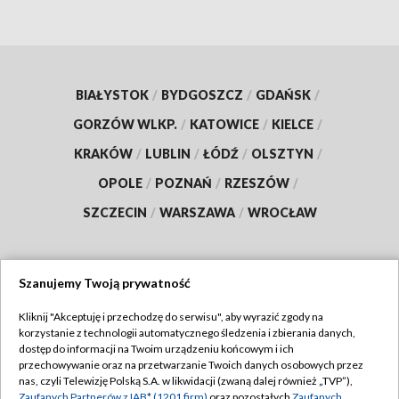
BIAŁYSTOK
/
BYDGOSZCZ
/
GDAŃSK
/
GORZÓW WLKP.
/
KATOWICE
/
KIELCE
/
KRAKÓW
/
LUBLIN
/
ŁÓDŹ
/
OLSZTYN
/
OPOLE
/
POZNAŃ
/
RZESZÓW
/
SZCZECIN
/
WARSZAWA
/
WROCŁAW
Szanujemy Twoją prywatność
Dołącz do nas:
Kliknij "Akceptuję i przechodzę do serwisu", aby wyrazić zgody na
korzystanie z technologii automatycznego śledzenia i zbierania danych,
TVP
dostęp do informacji na Twoim urządzeniu końcowym i ich
Abonament TVP
przechowywanie oraz na przetwarzanie Twoich danych osobowych przez
Regulamin TVP
nas, czyli Telewizję Polską S.A. w likwidacji (zwaną dalej również „TVP”),
Emisja w TVP
Zaufanych Partnerów z IAB* (1201 firm)
oraz pozostałych
Zaufanych
Polityka prywatności