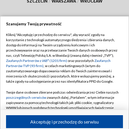
SZCZECIN
/
WARSZAWA
/
WROCŁAW
Szanujemy Twoją prywatność
Dołącz do nas:
Kliknij "Akceptuję i przechodzę do serwisu", aby wyrazić zgody na
korzystanie z technologii automatycznego śledzenia i zbierania danych,
TVP
dostęp do informacji na Twoim urządzeniu końcowym i ich
Abonament TVP
przechowywanie oraz na przetwarzanie Twoich danych osobowych przez
Regulamin TVP
nas, czyli Telewizję Polską S.A. w likwidacji (zwaną dalej również „TVP”),
Emisja w TVP
Zaufanych Partnerów z IAB* (1201 firm)
oraz pozostałych
Zaufanych
Polityka prywatności
Partnerów TVP (93 firm)
, w celach marketingowych (w tym do
Centrum informacji TVP
Moje zgody
zautomatyzowanego dopasowania reklam do Twoich zainteresowań i
mierzenia ich skuteczności) i pozostałych, które wskazujemy poniżej, a
Naziemna Telewizja Cyfrowa
Pomoc
także zgody na udostępnianie przez nas identyfikatora PPID do Google.
Sklep TVP
Biuro reklamy
Twoje dane osobowe zbierane podczas odwiedzania przez Ciebie naszych
Rada Programowa
poszczególnych serwisów
zwanych dalej „Portalem”, w tym informacje
Kontakt
zapisywane za pomocą technologii takich jak: pliki cookie, sygnalizatory
System NOS
WWW lub innych podobnych technologii umożliwiających świadczenie
dopasowanych i bezpiecznych usług, personalizację treści oraz reklam,
Informacje o nadawcy
Kanały
udostępnianie funkcji mediów społecznościowych oraz analizowanie
Akceptuję i przechodzę do serwisu
ruchu w Internecie.
Program dla prasy