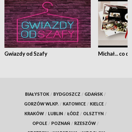
Gwiazdy od Szafy
Michał... co dz
BIAŁYSTOK
/
BYDGOSZCZ
/
GDAŃSK
/
GORZÓW WLKP.
/
KATOWICE
/
KIELCE
/
KRAKÓW
/
LUBLIN
/
ŁÓDŹ
/
OLSZTYN
/
OPOLE
/
POZNAŃ
/
RZESZÓW
/