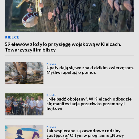
KIELCE
59 elewów złożyło przysięgę wojskową w Kielcach.
Towarzyszyli im bliscy
KIELCE
Upały dają się we znaki dzikim zwierzętom.
Myśliwi apelują o pomoc
KIELCE
„Nie bądź obojętny”. W Kielcach odbędzie
się manifestacja przeciwko przemocy i
hejtowi
KIELCE
Jak wspierane są zawodowe rodziny
zastępcze? O tym w programie „Nowy