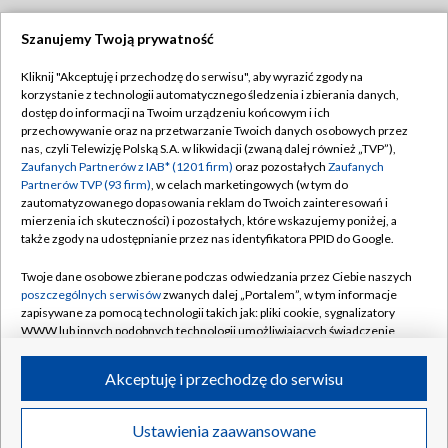
Szanujemy Twoją prywatność
Dołącz do nas:
Kliknij "Akceptuję i przechodzę do serwisu", aby wyrazić zgody na
korzystanie z technologii automatycznego śledzenia i zbierania danych,
TVP
dostęp do informacji na Twoim urządzeniu końcowym i ich
Abonament TVP
przechowywanie oraz na przetwarzanie Twoich danych osobowych przez
Regulamin TVP
nas, czyli Telewizję Polską S.A. w likwidacji (zwaną dalej również „TVP”),
Emisja w TVP
Polityka prywatności
Zaufanych Partnerów z IAB* (1201 firm)
oraz pozostałych
Zaufanych
Partnerów TVP (93 firm)
, w celach marketingowych (w tym do
Centrum informacji TVP
Moje zgody
zautomatyzowanego dopasowania reklam do Twoich zainteresowań i
mierzenia ich skuteczności) i pozostałych, które wskazujemy poniżej, a
Naziemna Telewizja Cyfrowa
Pomoc
także zgody na udostępnianie przez nas identyfikatora PPID do Google.
Sklep TVP
Biuro reklamy
Twoje dane osobowe zbierane podczas odwiedzania przez Ciebie naszych
Rada Programowa
Kontakt
poszczególnych serwisów
zwanych dalej „Portalem”, w tym informacje
zapisywane za pomocą technologii takich jak: pliki cookie, sygnalizatory
System NOS
WWW lub innych podobnych technologii umożliwiających świadczenie
dopasowanych i bezpiecznych usług, personalizację treści oraz reklam,
Informacje o nadawcy
Kanały
udostępnianie funkcji mediów społecznościowych oraz analizowanie
Akceptuję i przechodzę do serwisu
ruchu w Internecie.
Program dla prasy
©2026 Telewizja Polska S.A. w likwidacji
Biuro Reklamy
Twoje dane osobowe zbierane podczas odwiedzania przez Ciebie
Ustawienia zaawansowane
poszczególnych serwisów
na Portalu, takie jak adresy IP, identyfikatory