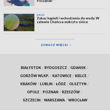
Początek”
KIELCE
Zakaz kąpieli i wchodzenia do wody. W
zalewie Chańcza wykryto sinice
ZOBACZ WIĘCEJ
BIAŁYSTOK
/
BYDGOSZCZ
/
GDAŃSK
/
GORZÓW WLKP.
/
KATOWICE
/
KIELCE
/
KRAKÓW
/
LUBLIN
/
ŁÓDŹ
/
OLSZTYN
/
OPOLE
/
POZNAŃ
/
RZESZÓW
/
SZCZECIN
/
WARSZAWA
/
WROCŁAW