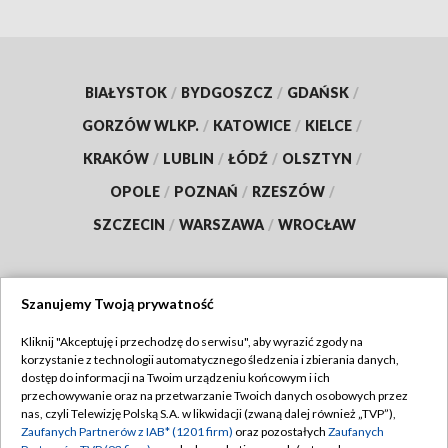
BIAŁYSTOK
/
BYDGOSZCZ
/
GDAŃSK
/
GORZÓW WLKP.
/
KATOWICE
/
KIELCE
/
KRAKÓW
/
LUBLIN
/
ŁÓDŹ
/
OLSZTYN
/
OPOLE
/
POZNAŃ
/
RZESZÓW
/
SZCZECIN
/
WARSZAWA
/
WROCŁAW
Szanujemy Twoją prywatność
Dołącz do nas:
Kliknij "Akceptuję i przechodzę do serwisu", aby wyrazić zgody na
korzystanie z technologii automatycznego śledzenia i zbierania danych,
TVP
dostęp do informacji na Twoim urządzeniu końcowym i ich
Abonament TVP
przechowywanie oraz na przetwarzanie Twoich danych osobowych przez
Regulamin TVP
nas, czyli Telewizję Polską S.A. w likwidacji (zwaną dalej również „TVP”),
Emisja w TVP
Zaufanych Partnerów z IAB* (1201 firm)
oraz pozostałych
Zaufanych
Polityka prywatności