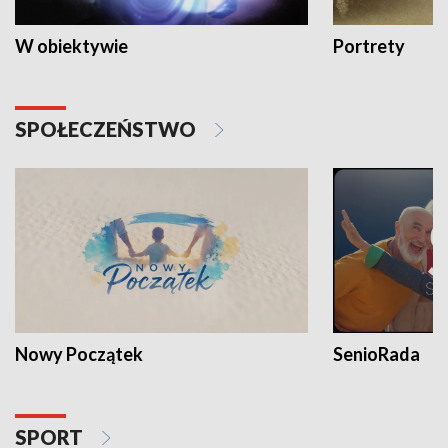
W obiektywie
Portrety
SPOŁECZEŃSTWO
Nowy Początek
SenioRada
SPORT