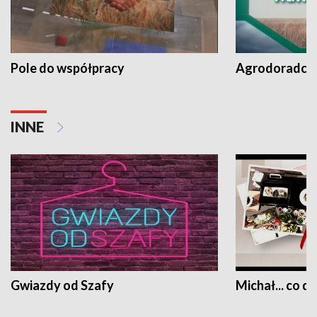
Pole do współpracy
Agrodoradcy 
INNE
Gwiazdy od Szafy
Michał... co dz