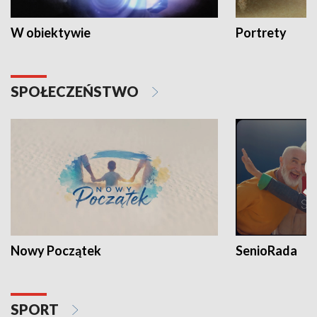
W obiektywie
Portrety
SPOŁECZEŃSTWO
Nowy Początek
SenioRada
SPORT