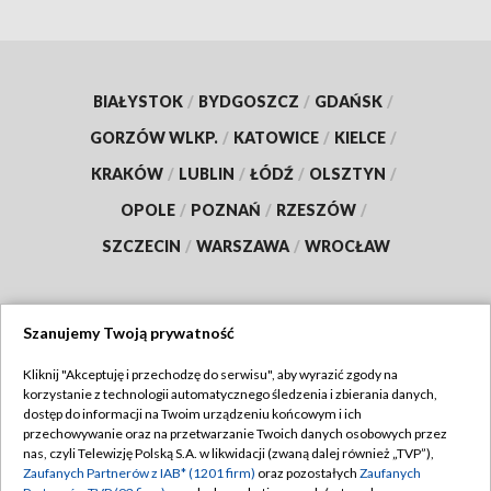
BIAŁYSTOK
/
BYDGOSZCZ
/
GDAŃSK
/
GORZÓW WLKP.
/
KATOWICE
/
KIELCE
/
KRAKÓW
/
LUBLIN
/
ŁÓDŹ
/
OLSZTYN
/
OPOLE
/
POZNAŃ
/
RZESZÓW
/
SZCZECIN
/
WARSZAWA
/
WROCŁAW
Szanujemy Twoją prywatność
Dołącz do nas:
Kliknij "Akceptuję i przechodzę do serwisu", aby wyrazić zgody na
korzystanie z technologii automatycznego śledzenia i zbierania danych,
TVP
dostęp do informacji na Twoim urządzeniu końcowym i ich
Abonament TVP
przechowywanie oraz na przetwarzanie Twoich danych osobowych przez
Regulamin TVP
nas, czyli Telewizję Polską S.A. w likwidacji (zwaną dalej również „TVP”),
Emisja w TVP
Zaufanych Partnerów z IAB* (1201 firm)
oraz pozostałych
Zaufanych
Polityka prywatności