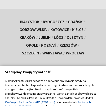
BIAŁYSTOK
/
BYDGOSZCZ
/
GDAŃSK
/
GORZÓW WLKP.
/
KATOWICE
/
KIELCE
/
KRAKÓW
/
LUBLIN
/
ŁÓDŹ
/
OLSZTYN
/
OPOLE
/
POZNAŃ
/
RZESZÓW
/
SZCZECIN
/
WARSZAWA
/
WROCŁAW
Szanujemy Twoją prywatność
Dołącz do nas:
Kliknij "Akceptuję i przechodzę do serwisu", aby wyrazić zgody na
korzystanie z technologii automatycznego śledzenia i zbierania danych,
TVP
dostęp do informacji na Twoim urządzeniu końcowym i ich
Abonament TVP
przechowywanie oraz na przetwarzanie Twoich danych osobowych przez
Regulamin TVP
nas, czyli Telewizję Polską S.A. w likwidacji (zwaną dalej również „TVP”),
Emisja w TVP
Zaufanych Partnerów z IAB* (1201 firm)
oraz pozostałych
Zaufanych
Polityka prywatności