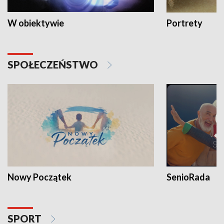
W obiektywie
Portrety
SPOŁECZEŃSTWO
Nowy Początek
SenioRada
SPORT