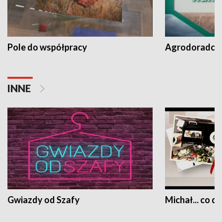
Pole do współpracy
Agrodoradcy 
INNE
Gwiazdy od Szafy
Michał... co dz