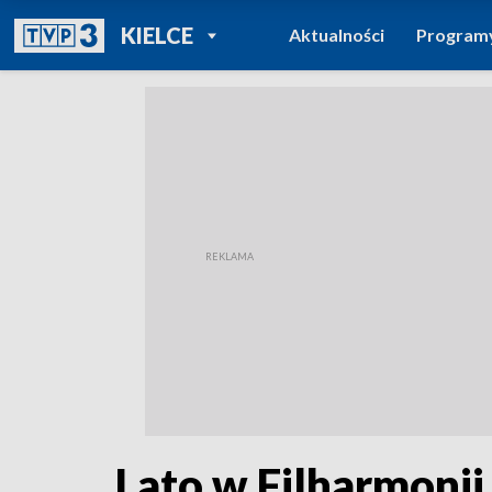
POWRÓT DO
KIELCE
Aktualności
Program
TVP REGIONY
Lato w Filharmonii