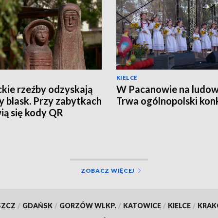
KIELCE
ckie rzeźby odzyskają
W Pacanowie na ludow
 blask. Przy zabytkach
Trwa ogólnopolski kon
ią się kody QR
ZOBACZ WIĘCEJ
SZCZ
/
GDAŃSK
/
GORZÓW WLKP.
/
KATOWICE
/
KIELCE
/
KRA