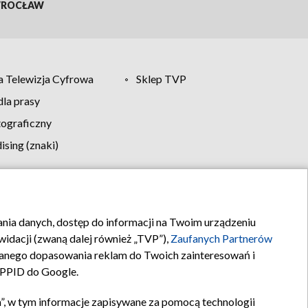
ROCŁAW
 Telewizja Cyfrowa
Sklep TVP
la prasy
tograficzny
sing (znaki)
klamy
Kontakt
rania danych, dostęp do informacji na Twoim urządzeniu
idacji (zwaną dalej również „TVP”),
Zaufanych Partnerów
anego dopasowania reklam do Twoich zainteresowań i
a PPID do Google.
”, w tym informacje zapisywane za pomocą technologii