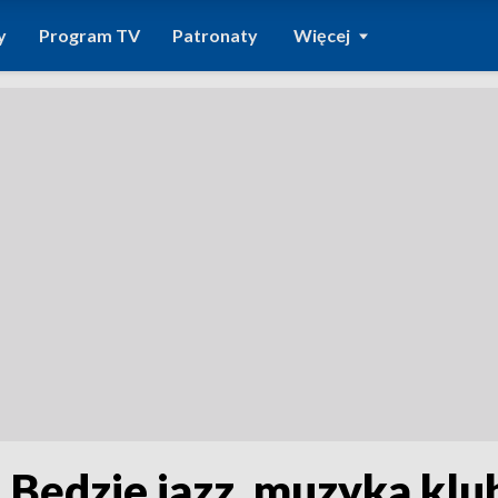
y
Program TV
Patronaty
Więcej
. Będzie jazz, muzyka kl