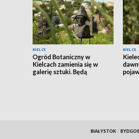
KIELCE
KIELCE
Ogród Botaniczny w
Kiele
Kielcach zamienia się w
dawny
galerię sztuki. Będą
pojaw
wystawy i malarskie plenery
BIAŁYSTOK
/
BYDGO