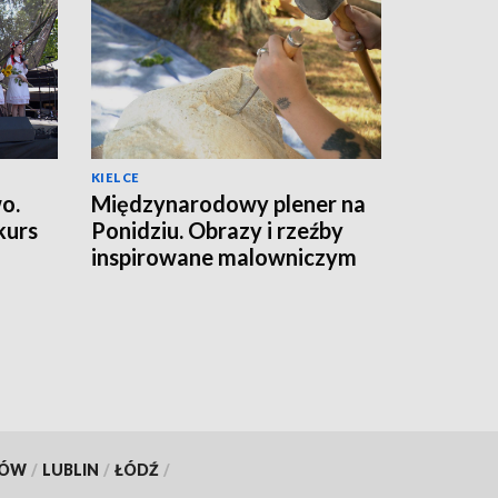
KIELCE
o.
Międzynarodowy plener na
kurs
Ponidziu. Obrazy i rzeźby
inspirowane malowniczym
krajobrazem
KÓW
/
LUBLIN
/
ŁÓDŹ
/