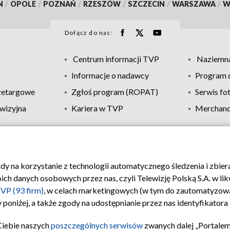
N
/
OPOLE
/
POZNAŃ
/
RZESZÓW
/
SZCZECIN
/
WARSZAWA
/
W
Dołącz do nas:
Centrum informacji TVP
Naziemna
Informacje o nadawcy
Program d
zetargowe
Zgłoś program (ROPAT)
Serwis fo
wizyjna
Kariera w TVP
Merchandi
Polityka prywatności
Moje zgody
Pomoc
Biuro re
ody na korzystanie z technologii automatycznego śledzenia i zbie
 danych osobowych przez nas, czyli Telewizję Polską S.A. w likw
VP (93 firm)
, w celach marketingowych (w tym do zautomatyzow
 poniżej, a także zgody na udostępnianie przez nas identyfikator
Ciebie naszych
poszczególnych serwisów
zwanych dalej „Portalem