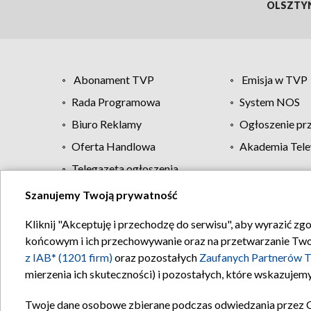
OLSZTY
Abonament TVP
Emisja w TVP
Rada Programowa
System NOS
Biuro Reklamy
Ogłoszenie pr
Oferta Handlowa
Akademia Tele
Telegazeta ogłoszenia
Szanujemy Twoją prywatność
Regulamin TVP
Kliknij "Akceptuję i przechodzę do serwisu", aby wyrazić zg
końcowym i ich przechowywanie oraz na przetwarzanie Twoich
z IAB* (1201 firm)
oraz pozostałych
Zaufanych Partnerów T
mierzenia ich skuteczności) i pozostałych, które wskazujemy
Twoje dane osobowe zbierane podczas odwiedzania przez 