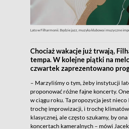
Lato w Filharmonii. Będzie jazz, muzyka klubowa i muzyczne im
Chociaż wakacje już trwają, Fil
tempa. W kolejne piątki na mel
czwartek zaprezentowano progra
– Marzyliśmy o tym, żeby instytucji lat
proponować różne fajne koncerty. One
w ciągu roku. Ta propozycja jest nieco l
trochę improwizacji, i trochę klimat
klasycznej, ale często szukamy, by ona
koncertach kameralnych – mówi Jacek 