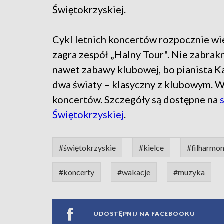
Świętokrzyskiej.
Cykl letnich koncertów rozpocznie wiec
zagra zespół „Halny Tour". Nie zabrak
nawet zabawy klubowej, bo pianista Ka
dwa światy – klasyczny z klubowym. 
koncertów. Szczegóły są dostępne na
Świętokrzyskiej
.
#świętokrzyskie
#kielce
#filharmon
#koncerty
#wakacje
#muzyka
UDOSTĘPNIJ NA FACEBOOKU