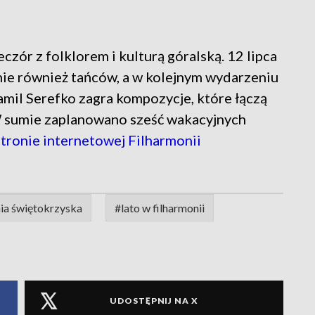
zór z folklorem i kulturą góralską. 12 lipca
nie również tańców, a w kolejnym wydarzeniu
mil Serefko zagra kompozycje, które łączą
W sumie zaplanowano sześć wakacyjnych
stronie internetowej Filharmonii
ia świętokrzyska
#lato w filharmonii
UDOSTĘPNIJ NA X