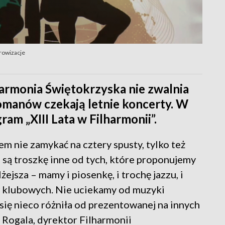
prowizacje
harmonia Świętokrzyska nie zwalnia
omanów czekają letnie koncerty. W
m „XIII Lata w Filharmonii”.
em nie zamykać na cztery spusty, tylko też
 są troszkę inne od tych, które proponujemy
żejsza – mamy i piosenkę, i trochę jazzu, i
ów klubowych. Nie uciekamy od muzyki
 się nieco różniła od prezentowanej na innych
Rogala, dyrektor Filharmonii