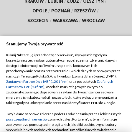
KRAKÓW
/
LUBLIN
/
ŁÓDŹ
/
OLSZTYN
/
OPOLE
/
POZNAŃ
/
RZESZÓW
/
SZCZECIN
/
WARSZAWA
/
WROCŁAW
Szanujemy Twoją prywatność
Dołącz do nas:
Kliknij "Akceptuję i przechodzę do serwisu", aby wyrazić zgody na
korzystanie z technologii automatycznego śledzenia i zbierania danych,
TVP
dostęp do informacji na Twoim urządzeniu końcowym i ich
Abonament TVP
przechowywanie oraz na przetwarzanie Twoich danych osobowych przez
Regulamin TVP
nas, czyli Telewizję Polską S.A. w likwidacji (zwaną dalej również „TVP”),
Emisja w TVP
Polityka prywatności
Zaufanych Partnerów z IAB* (1201 firm)
oraz pozostałych
Zaufanych
Partnerów TVP (93 firm)
, w celach marketingowych (w tym do
Centrum informacji TVP
Moje zgody
zautomatyzowanego dopasowania reklam do Twoich zainteresowań i
mierzenia ich skuteczności) i pozostałych, które wskazujemy poniżej, a
Naziemna Telewizja Cyfrowa
Pomoc
także zgody na udostępnianie przez nas identyfikatora PPID do Google.
Sklep TVP
Biuro reklamy
Twoje dane osobowe zbierane podczas odwiedzania przez Ciebie naszych
Rada Programowa
Kontakt
poszczególnych serwisów
zwanych dalej „Portalem”, w tym informacje
zapisywane za pomocą technologii takich jak: pliki cookie, sygnalizatory
System NOS
WWW lub innych podobnych technologii umożliwiających świadczenie