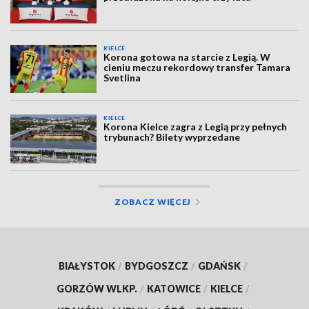
KIELCE
Korona gotowa na starcie z Legią. W
cieniu meczu rekordowy transfer Tamara
Svetlina
KIELCE
Korona Kielce zagra z Legią przy pełnych
trybunach? Bilety wyprzedane
ZOBACZ WIĘCEJ
BIAŁYSTOK
/
BYDGOSZCZ
/
GDAŃSK
/
GORZÓW WLKP.
/
KATOWICE
/
KIELCE
/