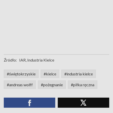
Źródło:
IAR, Industria Kielce
#świętokrzyskie
#kielce
#industria kielce
#andreas wolff
#pożegnanie
#piłka ręczna