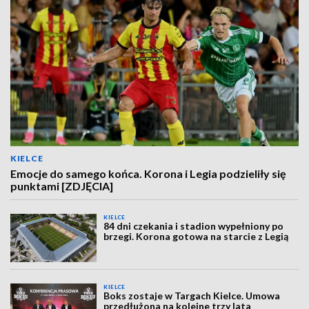
KIELCE
Emocje do samego końca. Korona i Legia podzieliły się
punktami [ZDJĘCIA]
KIELCE
84 dni czekania i stadion wypełniony po
brzegi. Korona gotowa na starcie z Legią
KIELCE
Boks zostaje w Targach Kielce. Umowa
przedłużona na kolejne trzy lata