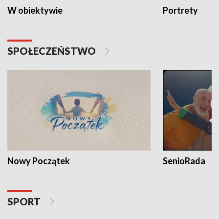
W obiektywie
Portrety
SPOŁECZEŃSTWO
Nowy Początek
SenioRada
SPORT