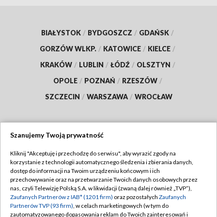
BIAŁYSTOK
/
BYDGOSZCZ
/
GDAŃSK
/
GORZÓW WLKP.
/
KATOWICE
/
KIELCE
/
KRAKÓW
/
LUBLIN
/
ŁÓDŹ
/
OLSZTYN
/
OPOLE
/
POZNAŃ
/
RZESZÓW
/
SZCZECIN
/
WARSZAWA
/
WROCŁAW
Szanujemy Twoją prywatność
Dołącz do nas:
Kliknij "Akceptuję i przechodzę do serwisu", aby wyrazić zgody na
korzystanie z technologii automatycznego śledzenia i zbierania danych,
TVP
dostęp do informacji na Twoim urządzeniu końcowym i ich
Abonament TVP
przechowywanie oraz na przetwarzanie Twoich danych osobowych przez
Regulamin TVP
nas, czyli Telewizję Polską S.A. w likwidacji (zwaną dalej również „TVP”),
Emisja w TVP
Zaufanych Partnerów z IAB* (1201 firm)
oraz pozostałych
Zaufanych
Polityka prywatności
Partnerów TVP (93 firm)
, w celach marketingowych (w tym do
Centrum informacji TVP
Moje zgody
zautomatyzowanego dopasowania reklam do Twoich zainteresowań i