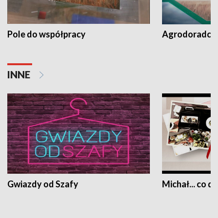
Pole do współpracy
Agrodoradcy 
INNE
Gwiazdy od Szafy
Michał... co dz