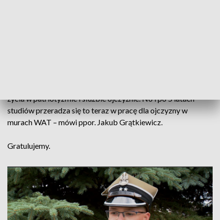
fizyczną, nie tylko o względy naukowe. Najtrudniejsze było
dostosowanie się do dyscypliny wojskowej i do całego toku
służby – mówi ppor. Jakub Grątkiewicz.
Jest absolwentem Wydziału Cybernetyki. Studia w
Wojskowej Akademii Technicznej ukończył na kierunku
informatyka. - To wszystko zaczęło się od pasji do
informatyki, ale również ciekawość i pasja do munduru, chęć
życia w patriotyzmie i służbie ojczyźnie. No i po 5 latach
studiów przeradza się to teraz w pracę dla ojczyzny w
murach WAT – mówi ppor. Jakub Grątkiewicz.
Gratulujemy.