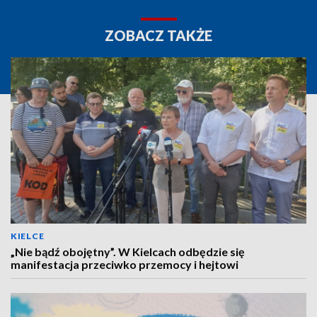
ZOBACZ TAKŻE
KIELCE
„Nie bądź obojętny”. W Kielcach odbędzie się
manifestacja przeciwko przemocy i hejtowi