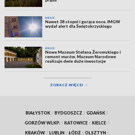
KIELCE
Nawet 38 stopni i gorące noce. IMGW
wydał alert dla Świętokrzyskiego
KIELCE
Nowe Muzeum Stefana Żeromskiego i
remont murów. Muzeum Narodowe
realizuje dwie duże inwestycje
ZOBACZ WIĘCEJ
BIAŁYSTOK
/
BYDGOSZCZ
/
GDAŃSK
/
GORZÓW WLKP.
/
KATOWICE
/
KIELCE
/
KRAKÓW
/
LUBLIN
/
ŁÓDŹ
/
OLSZTYN
/