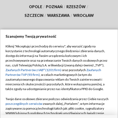
OPOLE
/
POZNAŃ
/
RZESZÓW
/
SZCZECIN
/
WARSZAWA
/
WROCŁAW
Szanujemy Twoją prywatność
Dołącz do nas:
Kliknij "Akceptuję i przechodzę do serwisu", aby wyrazić zgody na
korzystanie z technologii automatycznego śledzenia i zbierania danych,
TVP
dostęp do informacji na Twoim urządzeniu końcowym i ich
Abonament TVP
przechowywanie oraz na przetwarzanie Twoich danych osobowych przez
Regulamin TVP
nas, czyli Telewizję Polską S.A. w likwidacji (zwaną dalej również „TVP”),
Emisja w TVP
Polityka prywatności
Zaufanych Partnerów z IAB* (1201 firm)
oraz pozostałych
Zaufanych
Partnerów TVP (93 firm)
, w celach marketingowych (w tym do
Centrum informacji TVP
Moje zgody
zautomatyzowanego dopasowania reklam do Twoich zainteresowań i
mierzenia ich skuteczności) i pozostałych, które wskazujemy poniżej, a
Naziemna Telewizja Cyfrowa
Pomoc
także zgody na udostępnianie przez nas identyfikatora PPID do Google.
Sklep TVP
Biuro reklamy
Twoje dane osobowe zbierane podczas odwiedzania przez Ciebie naszych
Rada Programowa
Kontakt
poszczególnych serwisów
zwanych dalej „Portalem”, w tym informacje
zapisywane za pomocą technologii takich jak: pliki cookie, sygnalizatory
System NOS
WWW lub innych podobnych technologii umożliwiających świadczenie
dopasowanych i bezpiecznych usług, personalizację treści oraz reklam,