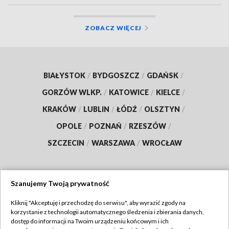
ZOBACZ WIĘCEJ
BIAŁYSTOK
/
BYDGOSZCZ
/
GDAŃSK
/
GORZÓW WLKP.
/
KATOWICE
/
KIELCE
/
KRAKÓW
/
LUBLIN
/
ŁÓDŹ
/
OLSZTYN
/
OPOLE
/
POZNAŃ
/
RZESZÓW
/
SZCZECIN
/
WARSZAWA
/
WROCŁAW
Szanujemy Twoją prywatność
Dołącz do nas:
Kliknij "Akceptuję i przechodzę do serwisu", aby wyrazić zgody na
korzystanie z technologii automatycznego śledzenia i zbierania danych,
TVP
dostęp do informacji na Twoim urządzeniu końcowym i ich