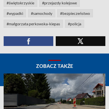
#świętokrzyskie
#przejazdy kolejowe
#wypadki
#samochody
#bezpieczeństwo
#małgorzata perkowska-kiepas
#policja
ZOBACZ TAKŻE