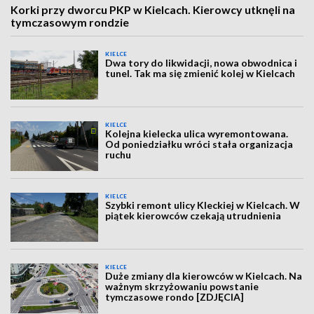
Korki przy dworcu PKP w Kielcach. Kierowcy utknęli na
tymczasowym rondzie
KIELCE
Dwa tory do likwidacji, nowa obwodnica i
tunel. Tak ma się zmienić kolej w Kielcach
KIELCE
Kolejna kielecka ulica wyremontowana.
Od poniedziałku wróci stała organizacja
ruchu
KIELCE
Szybki remont ulicy Kleckiej w Kielcach. W
piątek kierowców czekają utrudnienia
KIELCE
Duże zmiany dla kierowców w Kielcach. Na
ważnym skrzyżowaniu powstanie
tymczasowe rondo [ZDJĘCIA]