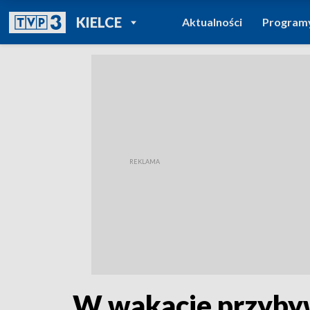
POWRÓT DO
KIELCE
Aktualności
Program
TVP REGIONY
W wakacje przyby