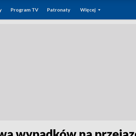
y
Program TV
Patronaty
Więcej
wa wypadków na przejaz