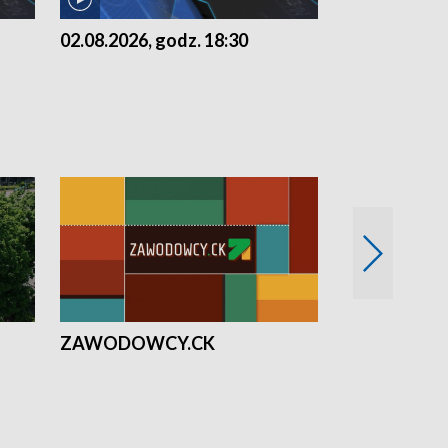
02.08.2026, godz. 18:30
01.08.2026, 
ZAWODOWCY.CK
Solidarni z U