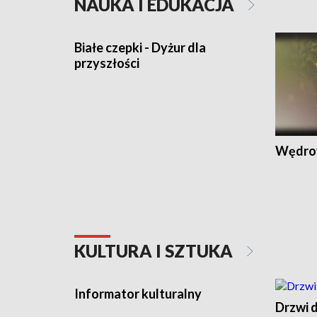
NAUKA I EDUKACJA
Białe czepki - Dyżur dla
przyszłości
Wędro
KULTURA I SZTUKA
Informator kulturalny
Drzwi d