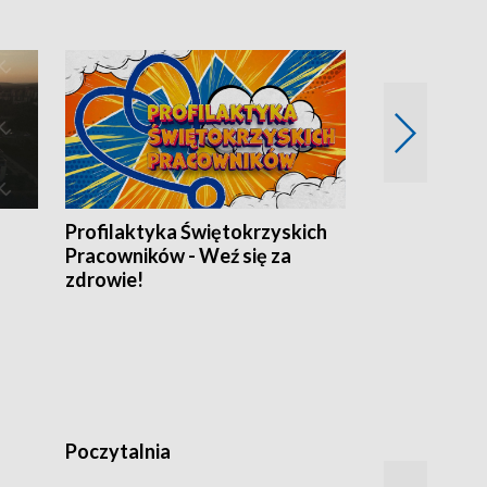
Profilaktyka Świętokrzyskich
Misja: Pacjen
Pracowników - Weź się za
zdrowie!
Poczytalnia
Koncerty TV