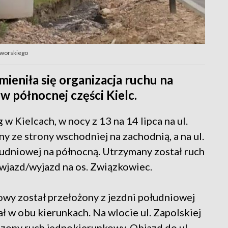
aworskiego
eniła się organizacja ruchu na
 północnej części Kielc.
 Kielcach, w nocy z 13 na 14 lipca na ul.
y ze strony wschodniej na zachodnią, a na ul.
łudniowej na północną. Utrzymany został ruch
wjazd/wyjazd na os. Związkowiec.
łowy został przełożony z jezdni południowej
ał w obu kierunkach. Na wlocie ul. Zapolskiej
dzony ruch jednokierunkowy. Objazd do ul.