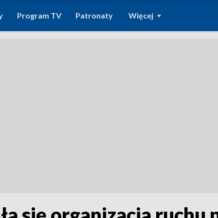
y
Program TV
Patronaty
Więcej
ła się organizacja ruchu 