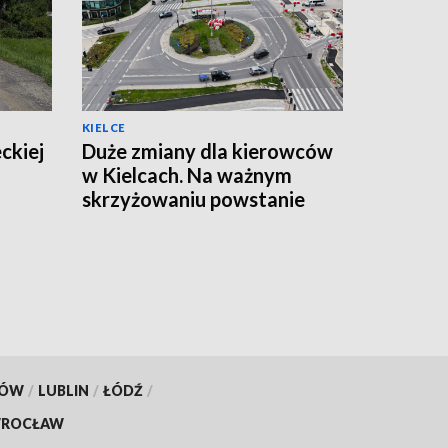
KIELCE
ckiej
Duże zmiany dla kierowców
w Kielcach. Na ważnym
skrzyżowaniu powstanie
tymczasowe rondo
[ZDJĘCIA]
KÓW
/
LUBLIN
/
ŁÓDŹ
/
ROCŁAW