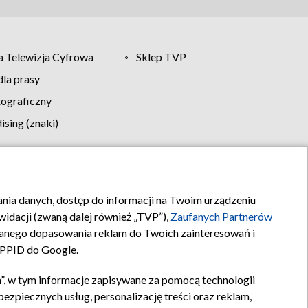
 Telewizja Cyfrowa
Sklep TVP
la prasy
tograficzny
sing (znaki)
klamy
Kontakt
rania danych, dostęp do informacji na Twoim urządzeniu
idacji (zwaną dalej również „TVP”),
Zaufanych Partnerów
anego dopasowania reklam do Twoich zainteresowań i
a PPID do Google.
”, w tym informacje zapisywane za pomocą technologii
zpiecznych usług, personalizację treści oraz reklam,