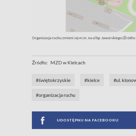
Organizacja ruchu zmieni się m.in. na ul bp. Jaworskiego (Źródło
Źródło:
MZD w Kielcach
#świętokrzyskie
#kielce
#ul. klono
#organizacja ruchu
UDOSTĘPNIJ NA FACEBOOKU