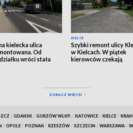
KIELCE
na kielecka ulica
Szybki remont ulicy Kle
montowana. Od
w Kielcach. W piątek
działku wróci stała
kierowców czekają
izacja ruchu
utrudnienia
ZOBACZ WIĘCEJ
SZCZ
/
GDAŃSK
/
GORZÓW WLKP.
/
KATOWICE
/
KIELCE
/
KRA
N
/
OPOLE
/
POZNAŃ
/
RZESZÓW
/
SZCZECIN
/
WARSZAWA
/
W