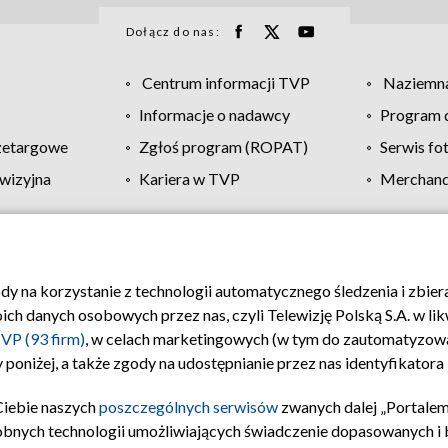
Dołącz do nas:
Centrum informacji TVP
Naziemna
Informacje o nadawcy
Program d
zetargowe
Zgłoś program (ROPAT)
Serwis fo
wizyjna
Kariera w TVP
Merchandi
Polityka prywatności
Moje zgody
Pomoc
Biuro re
ody na korzystanie z technologii automatycznego śledzenia i zbie
 danych osobowych przez nas, czyli Telewizję Polską S.A. w likw
VP (93 firm)
, w celach marketingowych (w tym do zautomatyzow
 poniżej, a także zgody na udostępnianie przez nas identyfikator
Ciebie naszych
poszczególnych serwisów
zwanych dalej „Portalem
obnych technologii umożliwiających świadczenie dopasowanych i be