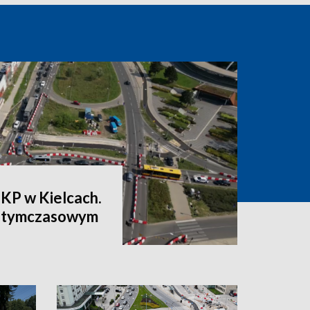
PKP w Kielcach.
a tymczasowym