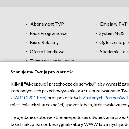
Abonament TVP
Emisja w TVP
Rada Programowa
System NOS
Biuro Reklamy
Ogłoszenie pr
Oferta Handlowa
Akademia Tele
Telegazeta ogłoszenia
Szanujemy Twoją prywatność
Regulamin TVP
Kliknij "Akceptuję i przechodzę do serwisu", aby wyrazić zg
końcowym i ich przechowywanie oraz na przetwarzanie Twoich
z IAB* (1201 firm)
oraz pozostałych
Zaufanych Partnerów T
mierzenia ich skuteczności) i pozostałych, które wskazujemy
Twoje dane osobowe zbierane podczas odwiedzania przez 
takich jak: pliki cookie, sygnalizatory WWW lub innych pod