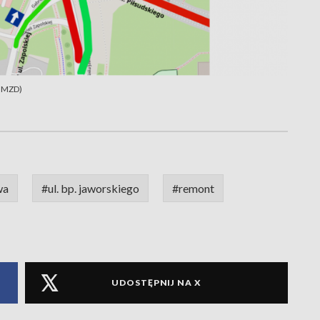
: MZD)
wa
#ul. bp. jaworskiego
#remont
UDOSTĘPNIJ NA X