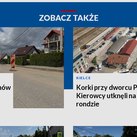
ZOBACZ TAKŻE
KIELCE
onów
Korki przy dworcu 
Kierowcy utknęli n
rondzie