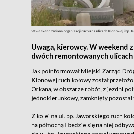
W weekend zmiana organizacji ruchu na ulicach Klonowej i bp. J
Uwaga, kierowcy. W weekend zmi
dwóch remontowanych ulicach w
Jak poinformował Miejski Zarząd Dróg w
Klonowej ruch kołowy został przełożon
Orkana, w obszarze robót, z jezdni po
jednokierunkowy, zamknięty pozostał 
Z kolei na ul. bp. Jaworskiego ruch ko
na północną i będzie się na niej odbyw
do ul. bp. Jaworskiego został wprowa