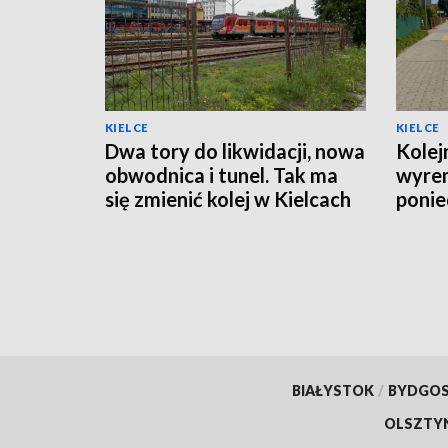
KIELCE
KIELCE
Dwa tory do likwidacji, nowa
Kolej
obwodnica i tunel. Tak ma
wyre
się zmienić kolej w Kielcach
ponie
organ
BIAŁYSTOK
/
BYDGO
OLSZTY