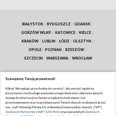
BIAŁYSTOK
/
BYDGOSZCZ
/
GDAŃSK
/
GORZÓW WLKP.
/
KATOWICE
/
KIELCE
/
KRAKÓW
/
LUBLIN
/
ŁÓDŹ
/
OLSZTYN
/
OPOLE
/
POZNAŃ
/
RZESZÓW
/
SZCZECIN
/
WARSZAWA
/
WROCŁAW
Szanujemy Twoją prywatność
Dołącz do nas:
Kliknij "Akceptuję i przechodzę do serwisu", aby wyrazić zgody na
korzystanie z technologii automatycznego śledzenia i zbierania danych,
TVP
dostęp do informacji na Twoim urządzeniu końcowym i ich
Abonament TVP
przechowywanie oraz na przetwarzanie Twoich danych osobowych przez
Regulamin TVP
nas, czyli Telewizję Polską S.A. w likwidacji (zwaną dalej również „TVP”),
Emisja w TVP
Zaufanych Partnerów z IAB* (1201 firm)
oraz pozostałych
Zaufanych
Polityka prywatności