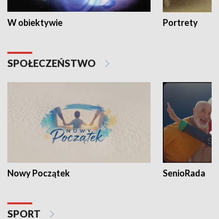
W obiektywie
Portrety
SPOŁECZEŃSTWO
Nowy Początek
SenioRada
SPORT