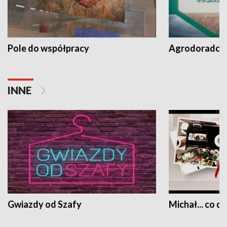
Pole do współpracy
Agrodoradcy 
INNE
Gwiazdy od Szafy
Michał... co dz