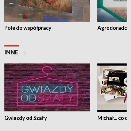
Pole do współpracy
Agrodoradcy 
INNE
Gwiazdy od Szafy
Michał... co dz