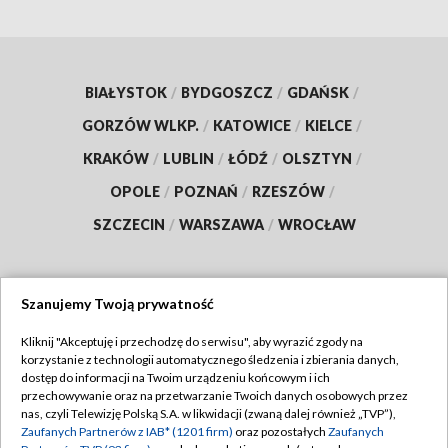
BIAŁYSTOK
/
BYDGOSZCZ
/
GDAŃSK
/
GORZÓW WLKP.
/
KATOWICE
/
KIELCE
/
KRAKÓW
/
LUBLIN
/
ŁÓDŹ
/
OLSZTYN
/
OPOLE
/
POZNAŃ
/
RZESZÓW
/
SZCZECIN
/
WARSZAWA
/
WROCŁAW
Szanujemy Twoją prywatność
Dołącz do nas:
Kliknij "Akceptuję i przechodzę do serwisu", aby wyrazić zgody na
korzystanie z technologii automatycznego śledzenia i zbierania danych,
TVP
dostęp do informacji na Twoim urządzeniu końcowym i ich
Abonament TVP
przechowywanie oraz na przetwarzanie Twoich danych osobowych przez
Regulamin TVP
nas, czyli Telewizję Polską S.A. w likwidacji (zwaną dalej również „TVP”),
Emisja w TVP
Zaufanych Partnerów z IAB* (1201 firm)
oraz pozostałych
Zaufanych
Polityka prywatności