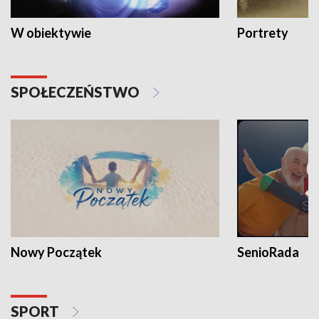
W obiektywie
Portrety
SPOŁECZEŃSTWO
Nowy Początek
SenioRada
SPORT