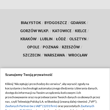
BIAŁYSTOK
/
BYDGOSZCZ
/
GDAŃSK
/
GORZÓW WLKP.
/
KATOWICE
/
KIELCE
/
KRAKÓW
/
LUBLIN
/
ŁÓDŹ
/
OLSZTYN
/
OPOLE
/
POZNAŃ
/
RZESZÓW
/
SZCZECIN
/
WARSZAWA
/
WROCŁAW
Szanujemy Twoją prywatność
Dołącz do nas:
Kliknij "Akceptuję i przechodzę do serwisu", aby wyrazić zgody na
korzystanie z technologii automatycznego śledzenia i zbierania danych,
TVP
dostęp do informacji na Twoim urządzeniu końcowym i ich
Abonament TVP
przechowywanie oraz na przetwarzanie Twoich danych osobowych przez
Regulamin TVP
nas, czyli Telewizję Polską S.A. w likwidacji (zwaną dalej również „TVP”),
Emisja w TVP
Zaufanych Partnerów z IAB* (1201 firm)
oraz pozostałych
Zaufanych
Polityka prywatności