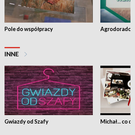
Pole do współpracy
Agrodoradcy 
INNE
Gwiazdy od Szafy
Michał... co dz