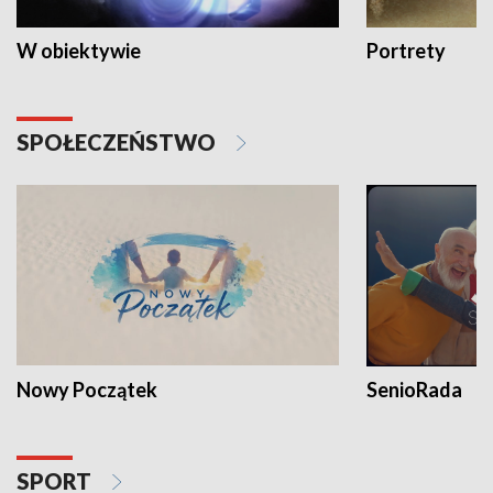
W obiektywie
Portrety
SPOŁECZEŃSTWO
Nowy Początek
SenioRada
SPORT