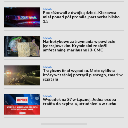
KIELCE
Podróżowali z dwójką dzieci. Kierowca
miał ponad pół promila, partnerka blisko
1,5
KIELCE
Narkotykowe zatrzymania w powiecie
jędrzejowskim. Kryminalni znaleźli
amfetaminę, marihuanę i 3-CMC
KIELCE
Tragiczny finał wypadku. Motocyklista,
który wcześniej potrącił pieszego, zmarł w
szpitalu
KIELCE
Wypadek na S7 w Łącznej. Jedna osoba
trafiła do szpitala, utrudnienia w ruchu