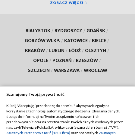
ZOBACZ WIĘCEJ
BIAŁYSTOK
/
BYDGOSZCZ
/
GDAŃSK
/
GORZÓW WLKP.
/
KATOWICE
/
KIELCE
/
KRAKÓW
/
LUBLIN
/
ŁÓDŹ
/
OLSZTYN
/
OPOLE
/
POZNAŃ
/
RZESZÓW
/
SZCZECIN
/
WARSZAWA
/
WROCŁAW
Szanujemy Twoją prywatność
Dołącz do nas:
Kliknij "Akceptuję i przechodzę do serwisu", aby wyrazić zgody na
korzystanie z technologii automatycznego śledzenia i zbierania danych,
TVP
dostęp do informacji na Twoim urządzeniu końcowym i ich
Abonament TVP
przechowywanie oraz na przetwarzanie Twoich danych osobowych przez
Regulamin TVP
nas, czyli Telewizję Polską S.A. w likwidacji (zwaną dalej również „TVP”),
Emisja w TVP
Polityka prywatności
Zaufanych Partnerów z IAB* (1201 firm)
oraz pozostałych
Zaufanych