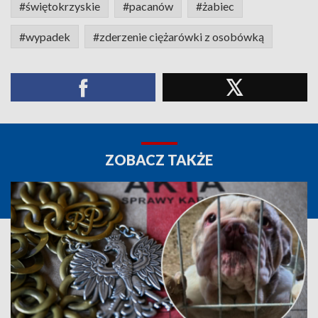
#świętokrzyskie
#pacanów
#żabiec
#wypadek
#zderzenie ciężarówki z osobówką
ZOBACZ TAKŻE