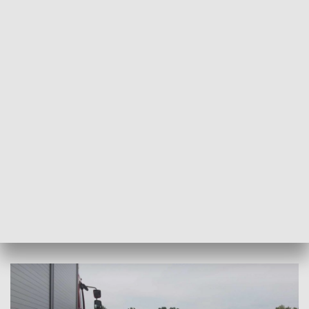
Gaśniczych z Buska-Zdroju, z OSP Rataje Karskie, zastęp z
JRG w Dąbrowie Tarnowskiej oraz zastęp z OSP Szczucin.
Jak się okazało, w miejscowości Żabiec osobowe audi
zderzyło się z ciężarówką. Kierowca ciężarowego auta
opuścił je o własnych siłach, ale ten z osobówki był
zakleszczony, nie mógł się wydostać.
Ratownicy zabezpieczyli miejsca akcji, uwolnili kierowcę
przy pomocy narzędzi hydraulicznych i przekazali go
załodze pogotowia. Do szpitala trafił również kierowca
ciężarówki.
Na czas prowadzonych działań droga krajowa nr 73 w
miejscu wypadku jest zablokowana.