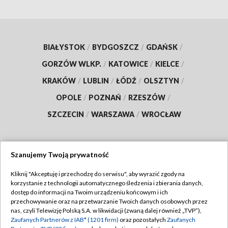
BIAŁYSTOK
/
BYDGOSZCZ
/
GDAŃSK
/
GORZÓW WLKP.
/
KATOWICE
/
KIELCE
/
KRAKÓW
/
LUBLIN
/
ŁÓDŹ
/
OLSZTYN
/
OPOLE
/
POZNAŃ
/
RZESZÓW
/
SZCZECIN
/
WARSZAWA
/
WROCŁAW
Szanujemy Twoją prywatność
Dołącz do nas:
Kliknij "Akceptuję i przechodzę do serwisu", aby wyrazić zgody na
korzystanie z technologii automatycznego śledzenia i zbierania danych,
TVP
dostęp do informacji na Twoim urządzeniu końcowym i ich
Abonament TVP
przechowywanie oraz na przetwarzanie Twoich danych osobowych przez
Regulamin TVP
nas, czyli Telewizję Polską S.A. w likwidacji (zwaną dalej również „TVP”),
Emisja w TVP
Zaufanych Partnerów z IAB* (1201 firm)
oraz pozostałych
Zaufanych
Polityka prywatności