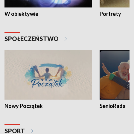
W obiektywie
Portrety
SPOŁECZEŃSTWO
Nowy Początek
SenioRada
SPORT