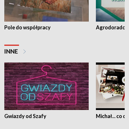
Pole do współpracy
Agrodoradcy 
INNE
Gwiazdy od Szafy
Michał... co dz