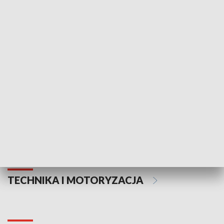
KULTURA I SZTUKA
Informator kulturalny
Drzwi do kult
TECHNIKA I MOTORYZACJA