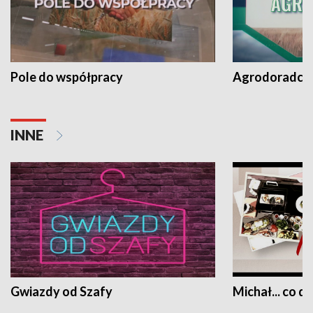
Pole do współpracy
Agrodoradcy 
INNE
Gwiazdy od Szafy
Michał... co dz