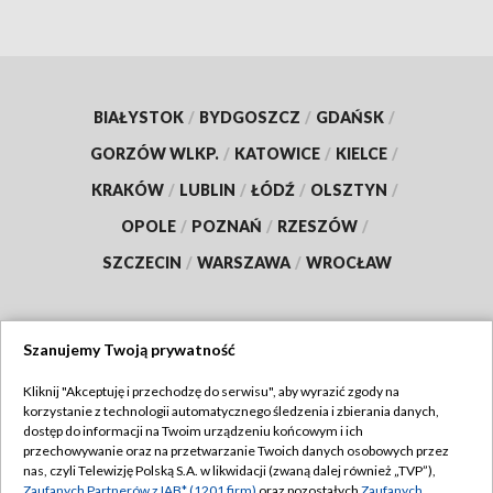
BIAŁYSTOK
/
BYDGOSZCZ
/
GDAŃSK
/
GORZÓW WLKP.
/
KATOWICE
/
KIELCE
/
KRAKÓW
/
LUBLIN
/
ŁÓDŹ
/
OLSZTYN
/
OPOLE
/
POZNAŃ
/
RZESZÓW
/
SZCZECIN
/
WARSZAWA
/
WROCŁAW
Szanujemy Twoją prywatność
Dołącz do nas:
Kliknij "Akceptuję i przechodzę do serwisu", aby wyrazić zgody na
korzystanie z technologii automatycznego śledzenia i zbierania danych,
TVP
dostęp do informacji na Twoim urządzeniu końcowym i ich
Abonament TVP
przechowywanie oraz na przetwarzanie Twoich danych osobowych przez
Regulamin TVP
nas, czyli Telewizję Polską S.A. w likwidacji (zwaną dalej również „TVP”),
Emisja w TVP
Zaufanych Partnerów z IAB* (1201 firm)
oraz pozostałych
Zaufanych
Polityka prywatności