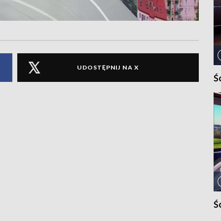
UDOSTĘPNIJ NA X
Ś
Ś