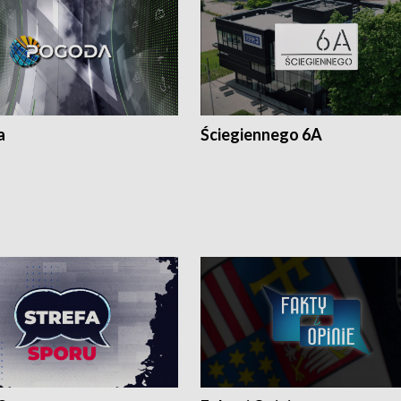
a
Ściegiennego 6A