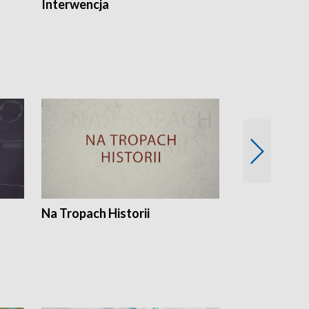
Interwencja
Fakty i Opin
Na Tropach Historii
Szept ziemi