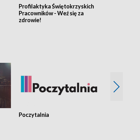
Profilaktyka Świętokrzyskich
Misja: Pacjen
Pracowników - Weź się za
zdrowie!
Poczytalnia
Koncerty TV