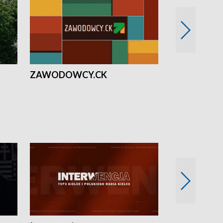
ZAWODOWCY.CK
Solidarni z U