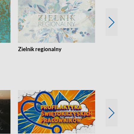
Zielnik regionalny
EkoLogiczni