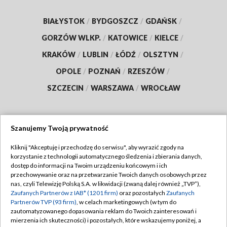
BIAŁYSTOK
/
BYDGOSZCZ
/
GDAŃSK
/
GORZÓW WLKP.
/
KATOWICE
/
KIELCE
/
KRAKÓW
/
LUBLIN
/
ŁÓDŹ
/
OLSZTYN
/
OPOLE
/
POZNAŃ
/
RZESZÓW
/
SZCZECIN
/
WARSZAWA
/
WROCŁAW
Szanujemy Twoją prywatność
Dołącz do nas:
Kliknij "Akceptuję i przechodzę do serwisu", aby wyrazić zgody na
korzystanie z technologii automatycznego śledzenia i zbierania danych,
TVP
dostęp do informacji na Twoim urządzeniu końcowym i ich
Abonament TVP
przechowywanie oraz na przetwarzanie Twoich danych osobowych przez
Regulamin TVP
nas, czyli Telewizję Polską S.A. w likwidacji (zwaną dalej również „TVP”),
Emisja w TVP
Polityka prywatności
Zaufanych Partnerów z IAB* (1201 firm)
oraz pozostałych
Zaufanych
Partnerów TVP (93 firm)
, w celach marketingowych (w tym do
Centrum informacji TVP
Moje zgody
zautomatyzowanego dopasowania reklam do Twoich zainteresowań i
mierzenia ich skuteczności) i pozostałych, które wskazujemy poniżej, a
Naziemna Telewizja Cyfrowa
Pomoc