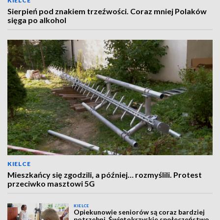
KIELCE
Sierpień pod znakiem trzeźwości. Coraz mniej Polaków
sięga po alkohol
KIELCE
Mieszkańcy się zgodzili, a później… rozmyślili. Protest
przeciwko masztowi 5G
KIELCE
Opiekunowie seniorów są coraz bardziej
potrzebni. Świętokrzyskie społeczeństwo