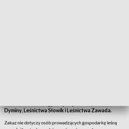
Zakaz wstępu do lasów. Nadleśniczy: szkody po nawałnicy mogą być
niebezpieczne. Fot. arch.
Z uwagi na szkody, jakie spowodowała nawałnica,
która przeszła nad Kielcami i okolicą w połowie
lipca, kielecki nadleśniczy podjął dziś decyzję o
wydłużeniu czasowego zakazu wstępu do kilku
lasów. Zakazem objęte są lasy na terenie Leśnictwa
Dyminy, Leśnictwa Słowik i Leśnictwa Zawada.
Zakaz nie dotyczy osób prowadzących gospodarkę leśną