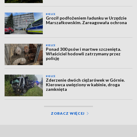
KIELCE
Groził podłożeniem ładunku w Urzędzie
Marszałkowskim. Zareagowała ochrona
KIELCE
Ponad 300 psów i martwe szczenięta.
Właściciel hodowli zatrzymany przez
policję
KIELCE
Zderzenie dwóch ciężarówek w Górnie.
Kierowca uwięziony w kabinie, droga
zamknięta
ZOBACZ WIĘCEJ