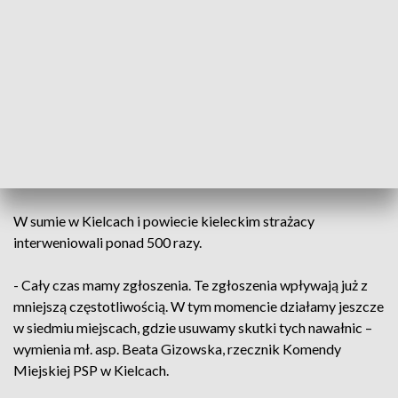
sztab kryzysowy. Zdecydowano, że powstaną komisje, które
będą szacowały straty.
Nawałnica sporo szkód wyrządziła także w powiecie
kieleckim. Tak jak w Radkowicach w gminie Chęciny.
Powalone drzewa uszkodziły sieć elektryczną, dlatego część
mieszkańców wciąż nie ma tutaj prądu. Na kilkunastu
budynkach uszkodzony został natomiast dach. Ucierpiały
także budynki gospodarcze.
W sumie w Kielcach i powiecie kieleckim strażacy
interweniowali ponad 500 razy.
- Cały czas mamy zgłoszenia. Te zgłoszenia wpływają już z
mniejszą częstotliwością. W tym momencie działamy jeszcze
w siedmiu miejscach, gdzie usuwamy skutki tych nawałnic –
wymienia mł. asp. Beata Gizowska, rzecznik Komendy
Miejskiej PSP w Kielcach.