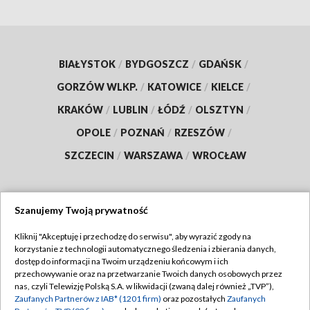
BIAŁYSTOK
/
BYDGOSZCZ
/
GDAŃSK
/
GORZÓW WLKP.
/
KATOWICE
/
KIELCE
/
KRAKÓW
/
LUBLIN
/
ŁÓDŹ
/
OLSZTYN
/
OPOLE
/
POZNAŃ
/
RZESZÓW
/
SZCZECIN
/
WARSZAWA
/
WROCŁAW
Szanujemy Twoją prywatność
Dołącz do nas:
Kliknij "Akceptuję i przechodzę do serwisu", aby wyrazić zgody na
korzystanie z technologii automatycznego śledzenia i zbierania danych,
TVP
dostęp do informacji na Twoim urządzeniu końcowym i ich
Abonament TVP
przechowywanie oraz na przetwarzanie Twoich danych osobowych przez
Regulamin TVP
nas, czyli Telewizję Polską S.A. w likwidacji (zwaną dalej również „TVP”),
Emisja w TVP
Zaufanych Partnerów z IAB* (1201 firm)
oraz pozostałych
Zaufanych
Polityka prywatności