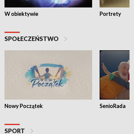
W obiektywie
Portrety
SPOŁECZEŃSTWO
Nowy Początek
SenioRada
SPORT