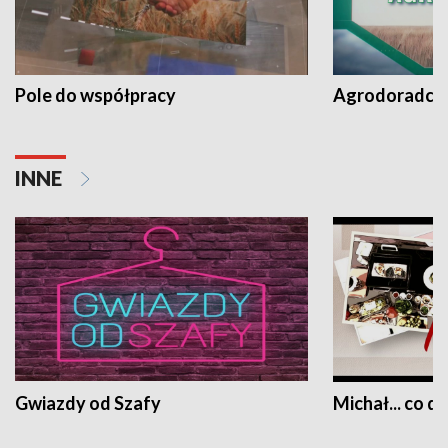
Pole do współpracy
Agrodoradcy 
INNE
Gwiazdy od Szafy
Michał... co dz