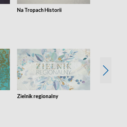
Na Tropach Historii
Szept ziemi
Zielnik regionalny
EkoLogiczni