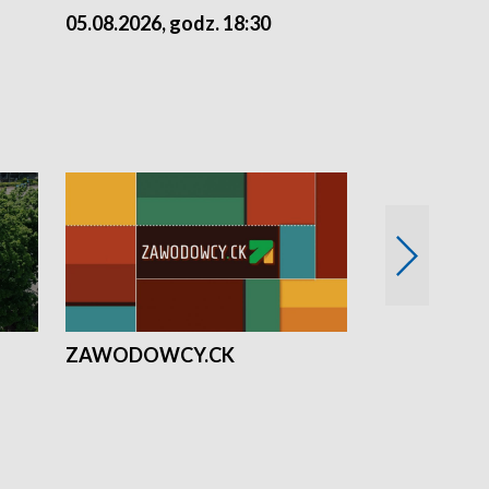
05.08.2026, godz. 18:30
04.08.2026, 
ZAWODOWCY.CK
Solidarni z U