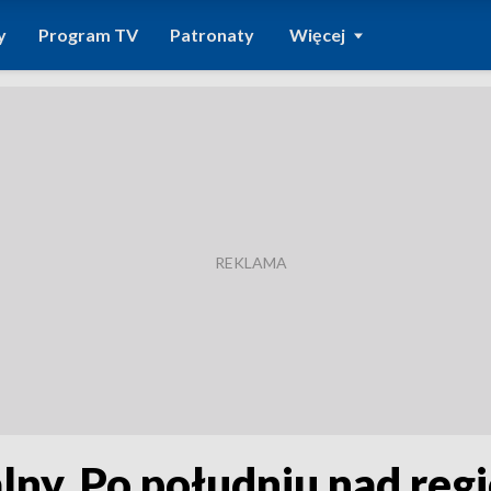
y
Program TV
Patronaty
Więcej
ny. Po południu nad reg