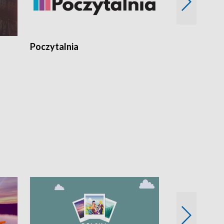
Poczytalnia
Koncerty TV