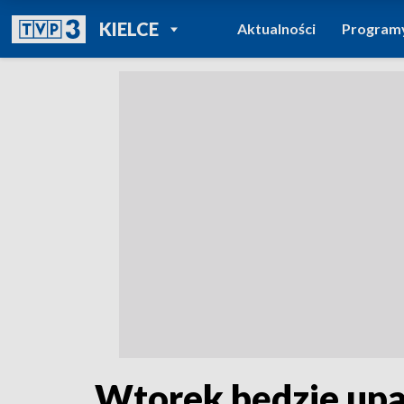
POWRÓT DO
KIELCE
Aktualności
Program
TVP REGIONY
Wtorek będzie upal