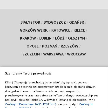
BIAŁYSTOK
/
BYDGOSZCZ
/
GDAŃSK
/
GORZÓW WLKP.
/
KATOWICE
/
KIELCE
/
KRAKÓW
/
LUBLIN
/
ŁÓDŹ
/
OLSZTYN
/
OPOLE
/
POZNAŃ
/
RZESZÓW
/
SZCZECIN
/
WARSZAWA
/
WROCŁAW
Szanujemy Twoją prywatność
Dołącz do nas:
Kliknij "Akceptuję i przechodzę do serwisu", aby wyrazić zgody na
korzystanie z technologii automatycznego śledzenia i zbierania danych,
TVP
dostęp do informacji na Twoim urządzeniu końcowym i ich
Abonament TVP
przechowywanie oraz na przetwarzanie Twoich danych osobowych przez
Regulamin TVP
nas, czyli Telewizję Polską S.A. w likwidacji (zwaną dalej również „TVP”),
Emisja w TVP
Zaufanych Partnerów z IAB* (1201 firm)
oraz pozostałych
Zaufanych
Polityka prywatności