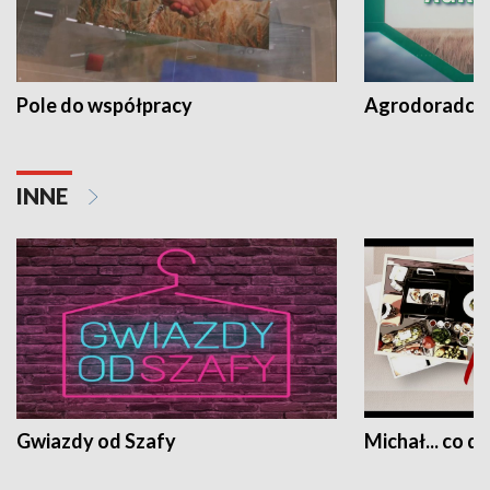
Pole do współpracy
Agrodoradcy 
INNE
Gwiazdy od Szafy
Michał... co dz