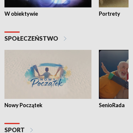
W obiektywie
Portrety
SPOŁECZEŃSTWO
Nowy Początek
SenioRada
SPORT