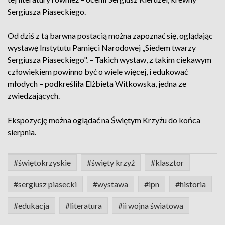
Sergiusza Piaseckiego.
Od dziś z tą barwna postacią można zapoznać się, oglądając
wystawę Instytutu Pamięci Narodowej „Siedem twarzy
Sergiusza Piaseckiego". – Takich wystaw, z takim ciekawym
człowiekiem powinno być o wiele więcej, i edukować
młodych – podkreśliła Elżbieta Witkowska, jedna ze
zwiedzających.
Ekspozycję można oglądać na Świętym Krzyżu do końca
sierpnia.
#świętokrzyskie
#święty krzyż
#klasztor
#sergiusz piasecki
#wystawa
#ipn
#historia
#edukacja
#literatura
#ii wojna światowa