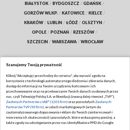
BIAŁYSTOK
/
BYDGOSZCZ
/
GDAŃSK
/
GORZÓW WLKP.
/
KATOWICE
/
KIELCE
/
KRAKÓW
/
LUBLIN
/
ŁÓDŹ
/
OLSZTYN
/
OPOLE
/
POZNAŃ
/
RZESZÓW
/
SZCZECIN
/
WARSZAWA
/
WROCŁAW
Szanujemy Twoją prywatność
Dołącz do nas:
Kliknij "Akceptuję i przechodzę do serwisu", aby wyrazić zgody na
korzystanie z technologii automatycznego śledzenia i zbierania danych,
TVP
dostęp do informacji na Twoim urządzeniu końcowym i ich
Abonament TVP
przechowywanie oraz na przetwarzanie Twoich danych osobowych przez
Regulamin TVP
nas, czyli Telewizję Polską S.A. w likwidacji (zwaną dalej również „TVP”),
Emisja w TVP
Polityka prywatności
Zaufanych Partnerów z IAB* (1201 firm)
oraz pozostałych
Zaufanych
Partnerów TVP (93 firm)
, w celach marketingowych (w tym do
Centrum informacji TVP
Moje zgody
zautomatyzowanego dopasowania reklam do Twoich zainteresowań i
mierzenia ich skuteczności) i pozostałych, które wskazujemy poniżej, a
Naziemna Telewizja Cyfrowa
Pomoc
także zgody na udostępnianie przez nas identyfikatora PPID do Google.
Sklep TVP