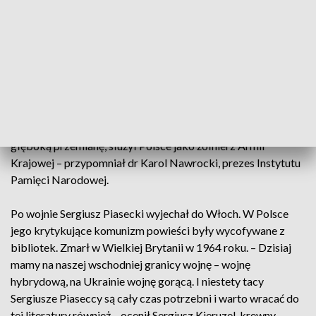
Był niepokornym więźniem, często trafiał do izolatki. Ale to
tutaj narodził się jako pisarz.
– Nauczył się języka polskiego i później, gdy jego powieść
„Kochanek Wielkiej Niedźwiedzicy” w roku 1937 roku stała
się najbardziej znaną polską książką, właśnie na Świętym
Krzyżu Sergiusz Piasecki, odzyskując wolność. przeszedł
głęboką przemianę, służył Polsce jako żołnierz Armii
Krajowej – przypomniał dr Karol Nawrocki, prezes Instytutu
Pamięci Narodowej.
Po wojnie Sergiusz Piasecki wyjechał do Włoch. W Polsce
jego krytykujące komunizm powieści były wycofywane z
bibliotek. Zmarł w Wielkiej Brytanii w 1964 roku. – Dzisiaj
mamy na naszej wschodniej granicy wojnę – wojnę
hybrydową, na Ukrainie wojnę gorącą. I niestety tacy
Sergiusze Piaseccy są cały czas potrzebni i warto wracać do
tej literatury również – ocenił Sergiusz Kieruzel, krewny