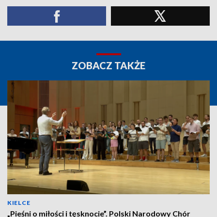
ZOBACZ TAKŻE
KIELCE
„Pieśni o miłości i tęsknocie”. Polski Narodowy Chór