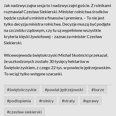
Jak nadzwyczajna sesja to i nadzwyczajni goście. Z rolnikami
rozmawiał Czesław Siekierski. Minister rolnictwa środków
będzie szukał u ministra finansów i premiera. – To nie jest
tylko decyzja ministra rolnictwa. Decyzje muszą być podjęte
na szczeblu rządowym, czy tu są wypełnione wszystkie
kryteria klęski żywiołowej – zaznacza minister Czesław
Siekierski.
Wicewojewoda świętokrzyski Michał Skotnicki przekazał,
że uszkodzonych zostało 30 tysięcy hektarów w
Świętokrzyskiem, z czego 22 tys. w powiecie jędrzejowskim.
To wciąż tylko wstępne szacunki.
#świętokrzyskie
#powiat jędrzejowski
#burze
#podtopienia
#rolnicy
#straty
#uprawy
#czesław siekierski