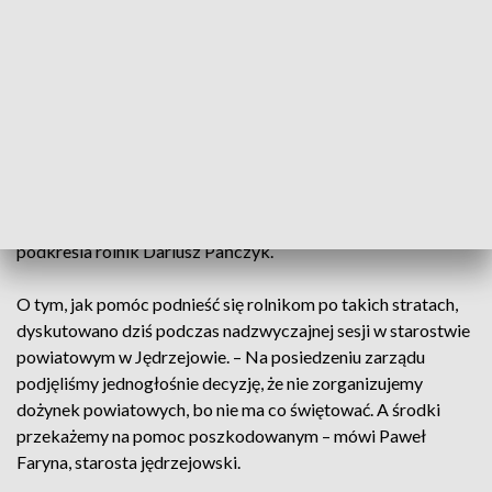
uda się załatać, braki w paszy i spichlerzach już nie. – Nie ma
ani jednego ziarenka, nie ma słomy, nie ma kiszonki, no po
prostu tragedia. Nie ma jednej działki, gdzie można wjechać
kombajnem – opisuje sytuację Iwona Zawadzka, właścicielka
gospodarstwa rolnego.
Sytuacja jest dramatyczna. – Wie Pan co, powiem krótko.
Jeśli państwo nam nie pomoże, nie dotuje za tą szkodę, którą
tutaj ponieśliśmy, no to, niestety, będziemy mieli do upadku –
podkreśla rolnik Dariusz Pańczyk.
O tym, jak pomóc podnieść się rolnikom po takich stratach,
dyskutowano dziś podczas nadzwyczajnej sesji w starostwie
powiatowym w Jędrzejowie. – Na posiedzeniu zarządu
podjęliśmy jednogłośnie decyzję, że nie zorganizujemy
dożynek powiatowych, bo nie ma co świętować. A środki
przekażemy na pomoc poszkodowanym – mówi Paweł
Faryna, starosta jędrzejowski.