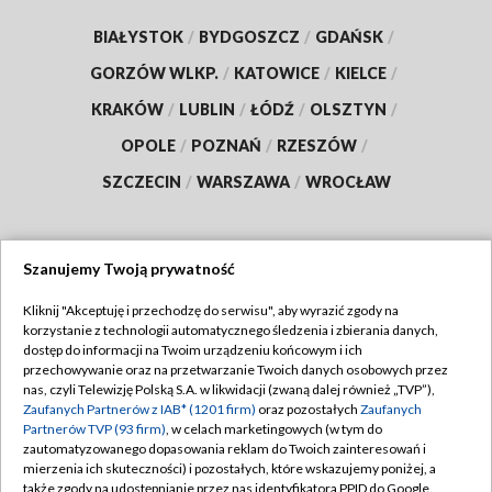
BIAŁYSTOK
/
BYDGOSZCZ
/
GDAŃSK
/
GORZÓW WLKP.
/
KATOWICE
/
KIELCE
/
KRAKÓW
/
LUBLIN
/
ŁÓDŹ
/
OLSZTYN
/
OPOLE
/
POZNAŃ
/
RZESZÓW
/
SZCZECIN
/
WARSZAWA
/
WROCŁAW
Szanujemy Twoją prywatność
Dołącz do nas:
Kliknij "Akceptuję i przechodzę do serwisu", aby wyrazić zgody na
korzystanie z technologii automatycznego śledzenia i zbierania danych,
TVP
dostęp do informacji na Twoim urządzeniu końcowym i ich
Abonament TVP
przechowywanie oraz na przetwarzanie Twoich danych osobowych przez
Regulamin TVP
nas, czyli Telewizję Polską S.A. w likwidacji (zwaną dalej również „TVP”),
Emisja w TVP
Polityka prywatności
Zaufanych Partnerów z IAB* (1201 firm)
oraz pozostałych
Zaufanych
Partnerów TVP (93 firm)
, w celach marketingowych (w tym do
Centrum informacji TVP
Moje zgody
zautomatyzowanego dopasowania reklam do Twoich zainteresowań i
mierzenia ich skuteczności) i pozostałych, które wskazujemy poniżej, a
Naziemna Telewizja Cyfrowa
Pomoc
także zgody na udostępnianie przez nas identyfikatora PPID do Google.