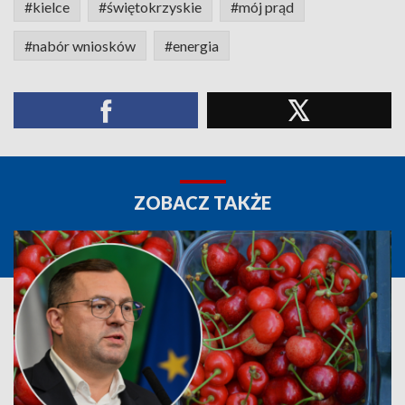
#kielce
#świętokrzyskie
#mój prąd
#nabór wniosków
#energia
ZOBACZ TAKŻE