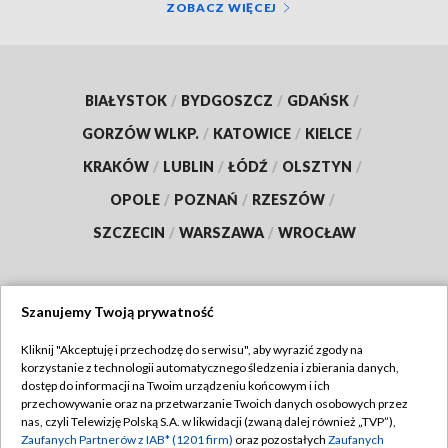
ZOBACZ WIĘCEJ
BIAŁYSTOK
/
BYDGOSZCZ
/
GDAŃSK
/
GORZÓW WLKP.
/
KATOWICE
/
KIELCE
/
KRAKÓW
/
LUBLIN
/
ŁÓDŹ
/
OLSZTYN
/
OPOLE
/
POZNAŃ
/
RZESZÓW
/
SZCZECIN
/
WARSZAWA
/
WROCŁAW
Szanujemy Twoją prywatność
Dołącz do nas:
Kliknij "Akceptuję i przechodzę do serwisu", aby wyrazić zgody na
korzystanie z technologii automatycznego śledzenia i zbierania danych,
TVP
dostęp do informacji na Twoim urządzeniu końcowym i ich
Abonament TVP
przechowywanie oraz na przetwarzanie Twoich danych osobowych przez
Regulamin TVP
nas, czyli Telewizję Polską S.A. w likwidacji (zwaną dalej również „TVP”),
Emisja w TVP
Polityka prywatności
Zaufanych Partnerów z IAB* (1201 firm)
oraz pozostałych
Zaufanych