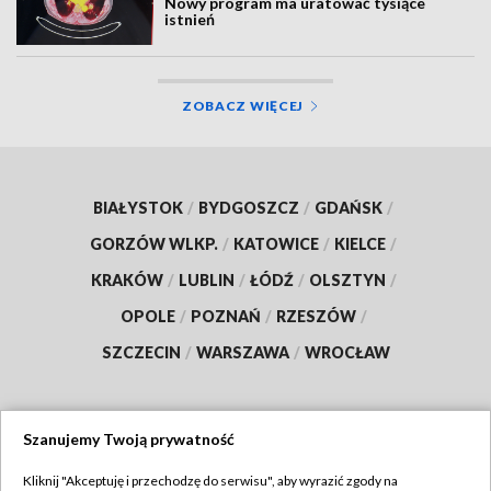
Nowy program ma uratować tysiące
istnień
ZOBACZ WIĘCEJ
BIAŁYSTOK
/
BYDGOSZCZ
/
GDAŃSK
/
GORZÓW WLKP.
/
KATOWICE
/
KIELCE
/
KRAKÓW
/
LUBLIN
/
ŁÓDŹ
/
OLSZTYN
/
OPOLE
/
POZNAŃ
/
RZESZÓW
/
SZCZECIN
/
WARSZAWA
/
WROCŁAW
Szanujemy Twoją prywatność
Dołącz do nas:
Kliknij "Akceptuję i przechodzę do serwisu", aby wyrazić zgody na