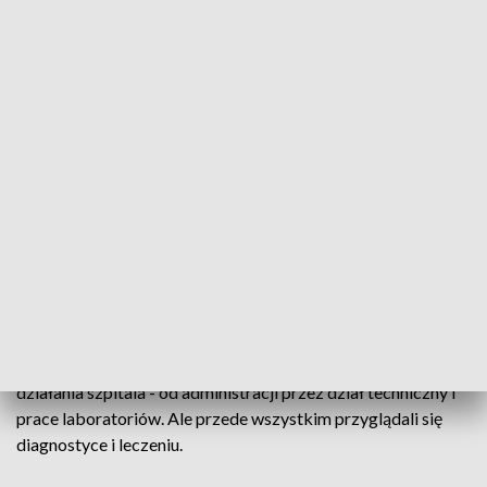
- Kto nie może do góry iść do kaplicy, to komunie daje na sali.
Także bardzo dobrze jest. Raz w tygodniu przychodzi też
psycholog i można z nim porozmawiać - mówi Maria Wiśnios.
Pacjenci ze szczególnymi potrzebami otrzymują dodatkową
pomoc.
- Mamy dokumenty z zakresu praw pacjentów pisane
alfabetem Braille'a, mamy umowę podpisaną z tłumaczem
języka migowego – mówi dr Joanna Pytel, pełnomocnik ds.
praw pacjenta Świętokrzyskiego Centrum Onkologii.
Takie działania docenili audytorzy resortu zdrowia. Za
przestrzeganie praw pacjenta przyznali lecznicy sto procent.
Doświadczeni lekarze i pielęgniarki ocenili też sposób
działania szpitala - od administracji przez dział techniczny i
prace laboratoriów. Ale przede wszystkim przyglądali się
diagnostyce i leczeniu.