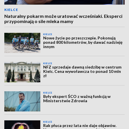
KIELCE
Naturalny pokarm może uratować wcześniaki. Eksperci
przypominają o sile mleka mamy
KIELCE
Nowe życie po przeszczepie. Pokonują
ponad 800 kilometrów, by dawać nadzieję
innym
KIELCE
NFZ sprzedaje dawną siedzibę w centrum
Kielc. Cena wywoławcza to ponad 10 mln
zł
KIELCE
Były ekspert ŚCO z ważną funkcją w
Ministerstwie Zdrowia
KIELCE
Rak płuca przez lata nie daje objawów.