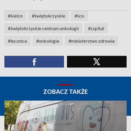
#kielce
#świętokrzyskie
#śco
#świętokrzyskie centrum onkologii
#szpital
#lecznica
#onkologia
#ministerstwo zdrowia
ZOBACZ TAKŻE