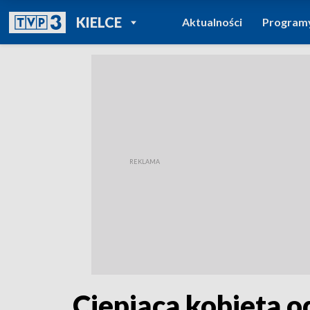
POWRÓT DO
KIELCE
Aktualności
Program
TVP REGIONY
Ciepiąca kobieta o