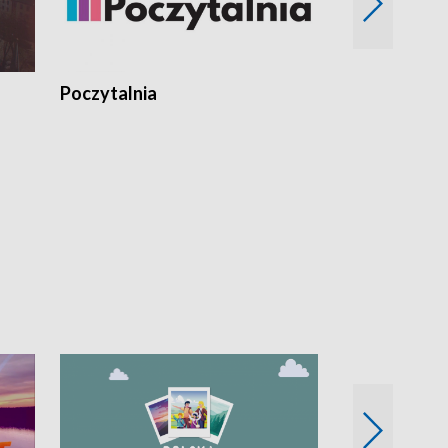
Poczytalnia
Koncerty TV