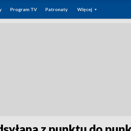
y
Program TV
Patronaty
Więcej
dsyłana z punktu do pun