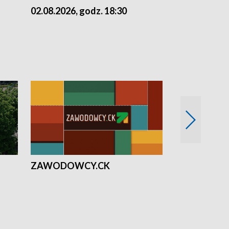
02.08.2026, godz. 18:30
01.08.2026, 
ZAWODOWCY.CK
Solidarni z U