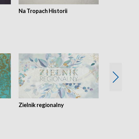
Na Tropach Historii
Szept ziemi
Zielnik regionalny
EkoLogiczni