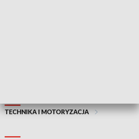
KULTURA I SZTUKA
Informator kulturalny
Drzwi do kult
TECHNIKA I MOTORYZACJA