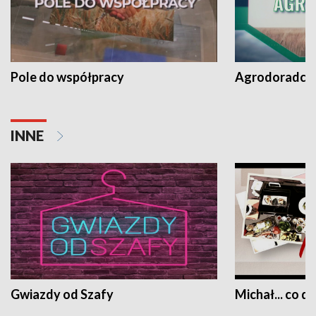
Pole do współpracy
Agrodoradcy 
INNE
Gwiazdy od Szafy
Michał... co dz