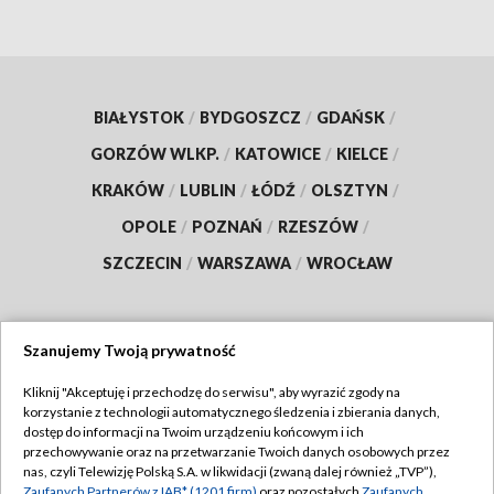
BIAŁYSTOK
/
BYDGOSZCZ
/
GDAŃSK
/
GORZÓW WLKP.
/
KATOWICE
/
KIELCE
/
KRAKÓW
/
LUBLIN
/
ŁÓDŹ
/
OLSZTYN
/
OPOLE
/
POZNAŃ
/
RZESZÓW
/
SZCZECIN
/
WARSZAWA
/
WROCŁAW
Szanujemy Twoją prywatność
Dołącz do nas:
Kliknij "Akceptuję i przechodzę do serwisu", aby wyrazić zgody na
korzystanie z technologii automatycznego śledzenia i zbierania danych,
TVP
dostęp do informacji na Twoim urządzeniu końcowym i ich
Abonament TVP
przechowywanie oraz na przetwarzanie Twoich danych osobowych przez
Regulamin TVP
nas, czyli Telewizję Polską S.A. w likwidacji (zwaną dalej również „TVP”),
Emisja w TVP
Zaufanych Partnerów z IAB* (1201 firm)
oraz pozostałych
Zaufanych
Polityka prywatności