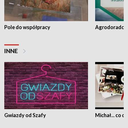
Pole do współpracy
Agrodoradcy 
INNE
Gwiazdy od Szafy
Michał... co dz