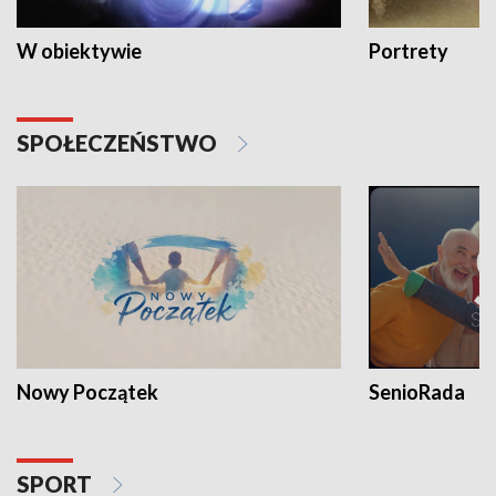
W obiektywie
Portrety
SPOŁECZEŃSTWO
Nowy Początek
SenioRada
SPORT