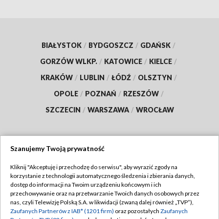
BIAŁYSTOK
/
BYDGOSZCZ
/
GDAŃSK
/
GORZÓW WLKP.
/
KATOWICE
/
KIELCE
/
KRAKÓW
/
LUBLIN
/
ŁÓDŹ
/
OLSZTYN
/
OPOLE
/
POZNAŃ
/
RZESZÓW
/
SZCZECIN
/
WARSZAWA
/
WROCŁAW
Szanujemy Twoją prywatność
Dołącz do nas:
Kliknij "Akceptuję i przechodzę do serwisu", aby wyrazić zgody na
korzystanie z technologii automatycznego śledzenia i zbierania danych,
TVP
dostęp do informacji na Twoim urządzeniu końcowym i ich
Abonament TVP
przechowywanie oraz na przetwarzanie Twoich danych osobowych przez
Regulamin TVP
nas, czyli Telewizję Polską S.A. w likwidacji (zwaną dalej również „TVP”),
Emisja w TVP
Zaufanych Partnerów z IAB* (1201 firm)
oraz pozostałych
Zaufanych
Polityka prywatności