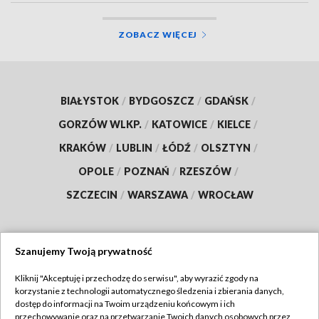
ZOBACZ WIĘCEJ
BIAŁYSTOK
/
BYDGOSZCZ
/
GDAŃSK
/
GORZÓW WLKP.
/
KATOWICE
/
KIELCE
/
KRAKÓW
/
LUBLIN
/
ŁÓDŹ
/
OLSZTYN
/
OPOLE
/
POZNAŃ
/
RZESZÓW
/
SZCZECIN
/
WARSZAWA
/
WROCŁAW
Szanujemy Twoją prywatność
Dołącz do nas:
Kliknij "Akceptuję i przechodzę do serwisu", aby wyrazić zgody na
korzystanie z technologii automatycznego śledzenia i zbierania danych,
TVP
dostęp do informacji na Twoim urządzeniu końcowym i ich
Abonament TVP
przechowywanie oraz na przetwarzanie Twoich danych osobowych przez