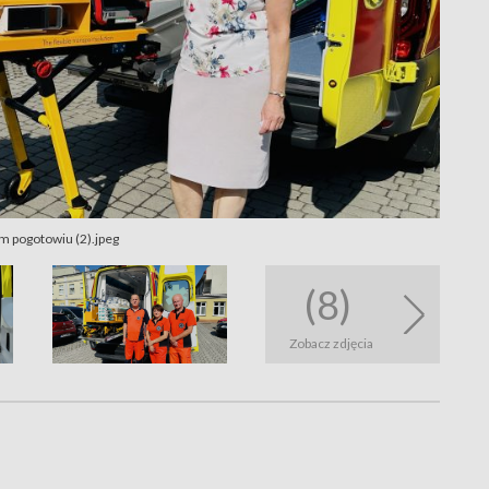
 pogotowiu (2).jpeg
(8)
Zobacz zdjęcia