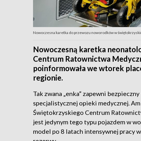
Nowoczesna karetka do przewozu noworodków w świętokrzyskim
Nowoczesną karetka neonatolo
Centrum Ratownictwa Medyczne
poinformowała we wtorek placó
regionie.
Tak zwana „enka” zapewni bezpieczn
specjalistycznej opieki medycznej. A
Świętokrzyskiego Centrum Ratownict
jest jedynym tego typu pojazdem w w
model po 8 latach intensywnej pracy w
rezerwy.