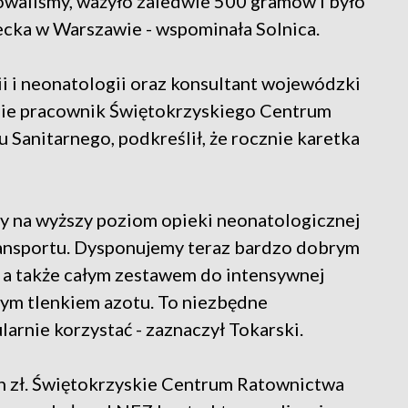
towaliśmy, ważyło zaledwie 500 gramów i było
ka w Warszawie - wspominała Solnica.
ii i neonatologii oraz konsultant wojewódzki
śnie pracownik Świętokrzyskiego Centrum
Sanitarnego, podkreślił, że rocznie karetka
y na wyższy poziom opieki neonatologicznej
transportu. Dysponujemy teraz bardzo dobrym
 a także całym zestawem do intensywnej
nym tlenkiem azotu. To niezbędne
arnie korzystać - zaznaczył Tokarski.
n zł. Świętokrzyskie Centrum Ratownictwa