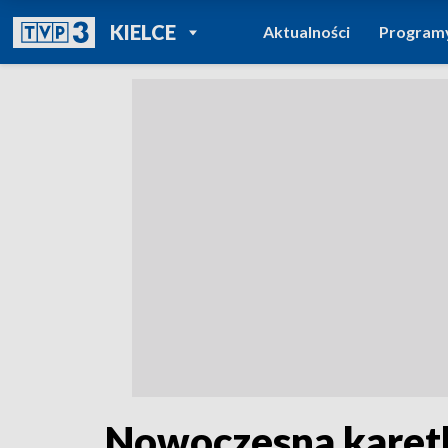
POWRÓT DO
KIELCE
Aktualności
Program
TVP REGIONY
Nowoczesna karet