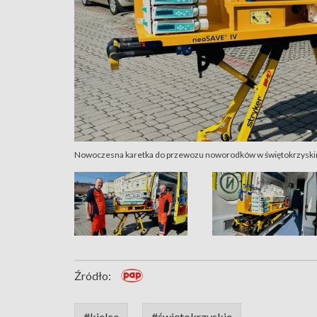
Nowoczesna karetka do przewozu noworodków w świętokrzyskim
Źródło:
#kielce
#świętokrzyskie