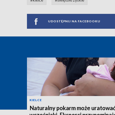
UDOSTĘPNIJ NA FACEBOOKU
KIELCE
Naturalny pokarm może uratowa
wcześniaki. Eksperci przypominaj