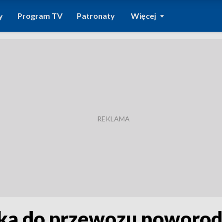
y
Program TV
Patronaty
Więcej
ka do przewozu noworo