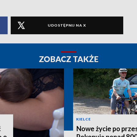
UDOSTĘPNIJ NA X
ZOBACZ TAKŻE
KIELCE
ć
Nowe życie po prze
ą o
Pokonują ponad 800