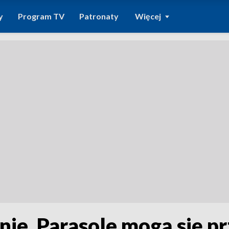
y
Program TV
Patronaty
Więcej
lnie. Parasole mogą się p