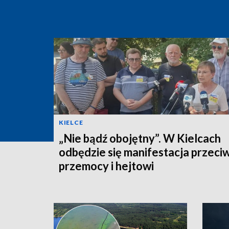
KIELCE
„Nie bądź obojętny”. W Kielcach
odbędzie się manifestacja przeci
przemocy i hejtowi