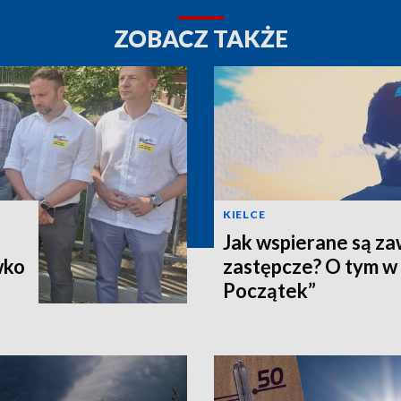
ZOBACZ TAKŻE
KIELCE
Jak wspierane są z
wko
zastępcze? O tym w
Początek”