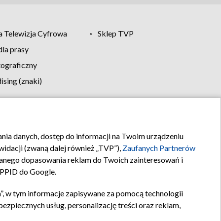
 Telewizja Cyfrowa
Sklep TVP
la prasy
tograficzny
sing (znaki)
klamy
Kontakt
rania danych, dostęp do informacji na Twoim urządzeniu
idacji (zwaną dalej również „TVP”),
Zaufanych Partnerów
anego dopasowania reklam do Twoich zainteresowań i
a PPID do Google.
”, w tym informacje zapisywane za pomocą technologii
zpiecznych usług, personalizację treści oraz reklam,