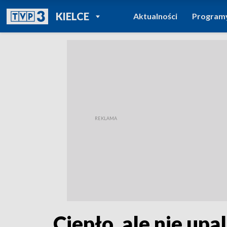
POWRÓT DO
KIELCE
Aktualności
Program
TVP REGIONY
Ciepło, ale nie upa