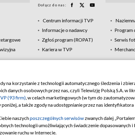
Dołącz do nas:
Centrum informacji TVP
Naziemna
Informacje o nadawcy
Program d
zetargowe
Zgłoś program (ROPAT)
Serwis fo
wizyjna
Kariera w TVP
Merchandi
Polityka prywatności
Moje zgody
Pomoc
Biuro re
ody na korzystanie z technologii automatycznego śledzenia i zbie
 danych osobowych przez nas, czyli Telewizję Polską S.A. w likw
VP (93 firm)
, w celach marketingowych (w tym do zautomatyzow
 poniżej, a także zgody na udostępnianie przez nas identyfikator
Ciebie naszych
poszczególnych serwisów
zwanych dalej „Portalem
obnych technologii umożliwiających świadczenie dopasowanych i be
zowanie ruchu w Internecie.