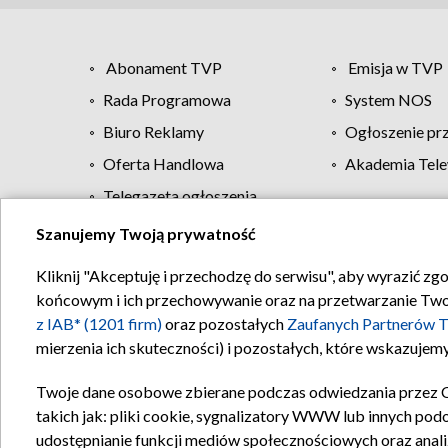
Abonament TVP
Emisja w TVP
Rada Programowa
System NOS
Biuro Reklamy
Ogłoszenie pr
Oferta Handlowa
Akademia Tele
Telegazeta ogłoszenia
Szanujemy Twoją prywatność
Regulamin TVP
Kliknij "Akceptuję i przechodzę do serwisu", aby wyrazić zg
końcowym i ich przechowywanie oraz na przetwarzanie Twoich
z IAB* (1201 firm)
oraz pozostałych
Zaufanych Partnerów T
mierzenia ich skuteczności) i pozostałych, które wskazujemy
Twoje dane osobowe zbierane podczas odwiedzania przez 
takich jak: pliki cookie, sygnalizatory WWW lub innych pod
udostępnianie funkcji mediów społecznościowych oraz anali