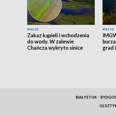
KIELCE
KIELCE
Zakaz kąpieli i wchodzenia
IMGW
do wody. W zalewie
burza
Chańcza wykryto sinice
grad 
prądu
BIAŁYSTOK
/
BYDGO
OLSZTY