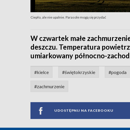
Ciepło, ale nie upalnie. Parasole mogą się przydać
W czwartek małe zachmurzenie
deszczu. Temperatura powietrza
umiarkowany północno-zachodn
#kielce
#świętokrzyskie
#pogoda
#zachmurzenie
UDOSTĘPNIJ NA FACEBOOKU