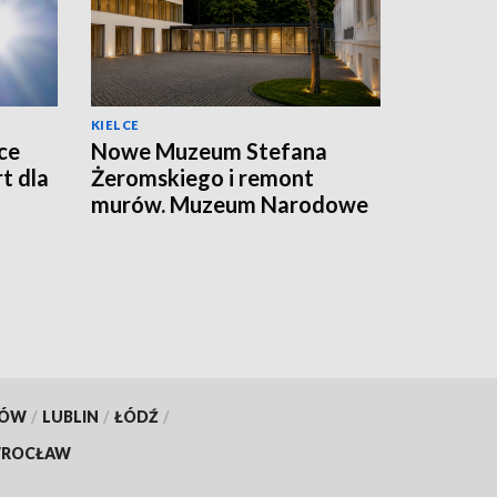
KIELCE
ce
Nowe Muzeum Stefana
t dla
Żeromskiego i remont
murów. Muzeum Narodowe
realizuje dwie duże
inwestycje
KÓW
/
LUBLIN
/
ŁÓDŹ
/
ROCŁAW