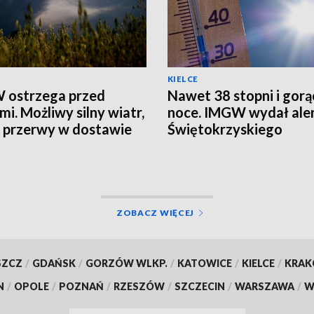
KIELCE
 ostrzega przed
Nawet 38 stopni i gorą
mi. Możliwy silny wiatr,
noce. IMGW wydał aler
i przerwy w dostawie
Świętokrzyskiego
ZOBACZ WIĘCEJ
SZCZ
/
GDAŃSK
/
GORZÓW WLKP.
/
KATOWICE
/
KIELCE
/
KRA
N
/
OPOLE
/
POZNAŃ
/
RZESZÓW
/
SZCZECIN
/
WARSZAWA
/
W