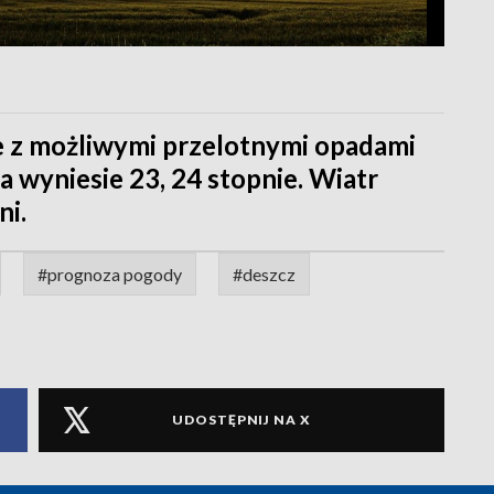
 z możliwymi przelotnymi opadami
 wyniesie 23, 24 stopnie. Wiatr
i.
#prognoza pogody
#deszcz
UDOSTĘPNIJ NA X