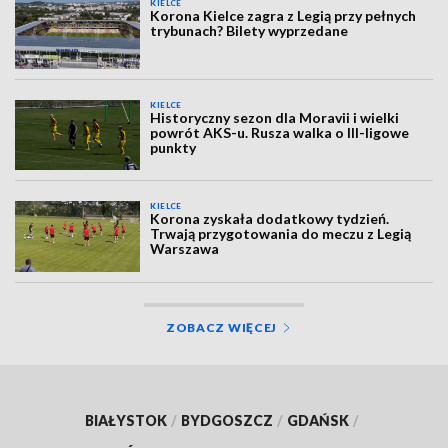
KIELCE
Korona Kielce zagra z Legią przy pełnych
trybunach? Bilety wyprzedane
KIELCE
Historyczny sezon dla Moravii i wielki
powrót AKS-u. Rusza walka o III-ligowe
punkty
KIELCE
Korona zyskała dodatkowy tydzień.
Trwają przygotowania do meczu z Legią
Warszawa
ZOBACZ WIĘCEJ
BIAŁYSTOK
/
BYDGOSZCZ
/
GDAŃSK
/