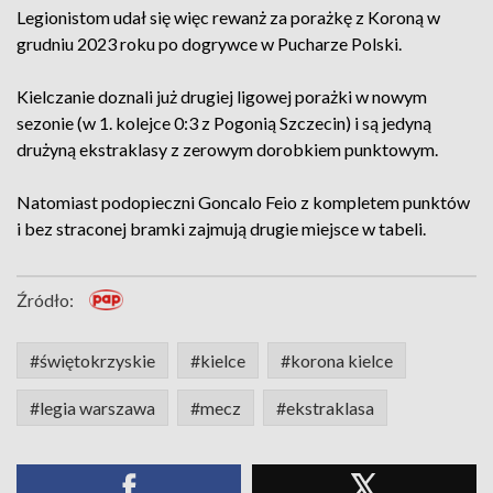
Legionistom udał się więc rewanż za porażkę z Koroną w
grudniu 2023 roku po dogrywce w Pucharze Polski.
Kielczanie doznali już drugiej ligowej porażki w nowym
sezonie (w 1. kolejce 0:3 z Pogonią Szczecin) i są jedyną
drużyną ekstraklasy z zerowym dorobkiem punktowym.
Natomiast podopieczni Goncalo Feio z kompletem punktów
i bez straconej bramki zajmują drugie miejsce w tabeli.
Źródło:
#świętokrzyskie
#kielce
#korona kielce
#legia warszawa
#mecz
#ekstraklasa