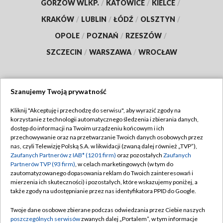
GORZÓW WLKP.
/
KATOWICE
/
KIELCE
/
KRAKÓW
/
LUBLIN
/
ŁÓDŹ
/
OLSZTYN
/
OPOLE
/
POZNAŃ
/
RZESZÓW
/
SZCZECIN
/
WARSZAWA
/
WROCŁAW
Szanujemy Twoją prywatność
Dołącz do nas:
Kliknij "Akceptuję i przechodzę do serwisu", aby wyrazić zgody na
korzystanie z technologii automatycznego śledzenia i zbierania danych,
TVP
dostęp do informacji na Twoim urządzeniu końcowym i ich
Abonament TVP
przechowywanie oraz na przetwarzanie Twoich danych osobowych przez
Regulamin TVP
nas, czyli Telewizję Polską S.A. w likwidacji (zwaną dalej również „TVP”),
Emisja w TVP
Polityka prywatności
Zaufanych Partnerów z IAB* (1201 firm)
oraz pozostałych
Zaufanych
Partnerów TVP (93 firm)
, w celach marketingowych (w tym do
Centrum informacji TVP
Moje zgody
zautomatyzowanego dopasowania reklam do Twoich zainteresowań i
mierzenia ich skuteczności) i pozostałych, które wskazujemy poniżej, a
Naziemna Telewizja Cyfrowa
Pomoc
także zgody na udostępnianie przez nas identyfikatora PPID do Google.
Sklep TVP
Biuro reklamy
Twoje dane osobowe zbierane podczas odwiedzania przez Ciebie naszych
Rada Programowa
Kontakt
poszczególnych serwisów
zwanych dalej „Portalem”, w tym informacje