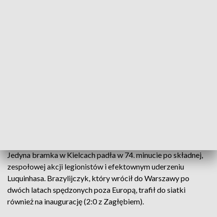
Korona Kielce przegrała z Legią Warszawa (Fot. P. Polak PAP)
Korona Kielce uległa Legii Warszawa 0:1 (0:0) w
spotkaniu 2. kolejki piłkarskiej Ekstraklasy. Gola dla
gości strzelił Luquinhas.
Jedyna bramka w Kielcach padła w 74. minucie po składnej,
zespołowej akcji legionistów i efektownym uderzeniu
Luquinhasa. Brazylijczyk, który wrócił do Warszawy po
dwóch latach spędzonych poza Europą, trafił do siatki
również na inaugurację (2:0 z Zagłębiem).