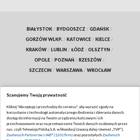
BIAŁYSTOK
/
BYDGOSZCZ
/
GDAŃSK
/
GORZÓW WLKP.
/
KATOWICE
/
KIELCE
/
KRAKÓW
/
LUBLIN
/
ŁÓDŹ
/
OLSZTYN
/
OPOLE
/
POZNAŃ
/
RZESZÓW
/
SZCZECIN
/
WARSZAWA
/
WROCŁAW
Szanujemy Twoją prywatność
Dołącz do nas:
Kliknij "Akceptuję i przechodzę do serwisu", aby wyrazić zgody na
korzystanie z technologii automatycznego śledzenia i zbierania danych,
TVP
dostęp do informacji na Twoim urządzeniu końcowym i ich
Abonament TVP
przechowywanie oraz na przetwarzanie Twoich danych osobowych przez
Regulamin TVP
nas, czyli Telewizję Polską S.A. w likwidacji (zwaną dalej również „TVP”),
Emisja w TVP
Zaufanych Partnerów z IAB* (1201 firm)
oraz pozostałych
Zaufanych
Polityka prywatności