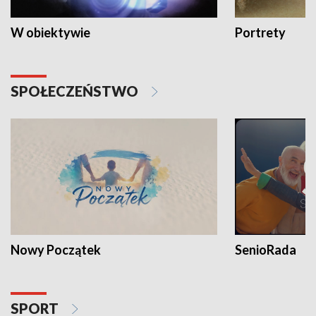
W obiektywie
Portrety
SPOŁECZEŃSTWO
Nowy Początek
SenioRada
SPORT