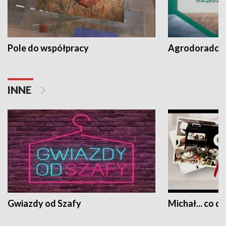
Pole do współpracy
Agrodoradcy 
INNE
Gwiazdy od Szafy
Michał... co dz