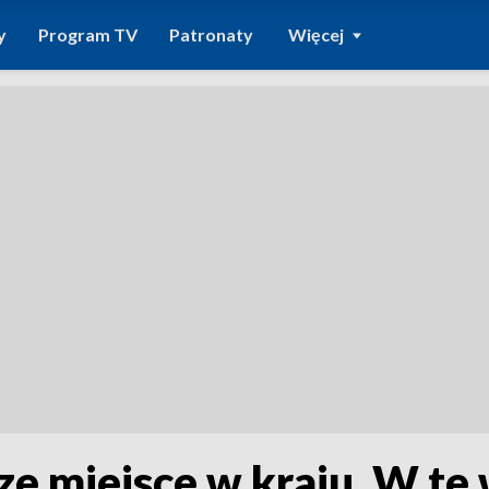
y
Program TV
Patronaty
Więcej
e miejsce w kraju. W te