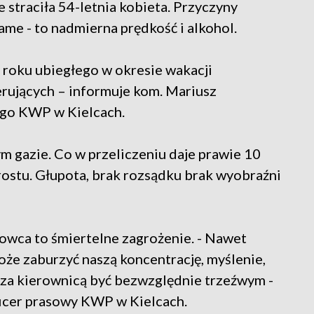
straciła 54-letnia kobieta. Przyczyny
ame - to nadmierna prędkość i alkohol.
roku ubiegłego w okresie wakacji
erujących – informuje kom. Mariusz
go KWP w Kielcach.
m gazie. Co w przeliczeniu daje prawie 10
prostu. Głupota, brak rozsądku brak wyobraźni
rowca to śmiertelne zagrożenie. - Nawet
oże zaburzyć naszą koncentrację, myślenie,
y za kierownicą być bezwzględnie trzeźwym -
oficer prasowy KWP w Kielcach.