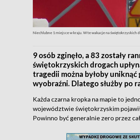
Niechlubne 1 miejsce w kraju. W te wakacje na świętokrzyskich d
9 osób zginęło, a 83 zostały ra
świętokrzyskich drogach upły
tragedii można byłoby uniknąć g
wyobraźni. Dlatego służby po ra
Każda czarna kropka na mapie to jedno
województwie świętokrzyskim pojawiło
Powinno być generalnie zero przez ca