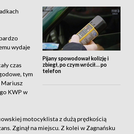
padkach
 bardzo
demu wydaje
Pijany spowodował kolizję i
zbiegł, po czym wrócił… po
cały czas
telefon
ogodowe, tym
 Mariusz
ego KWP w
iowskiej motocyklista z dużą prędkością
ans. Zginął na miejscu. Z kolei w Zagnańsku