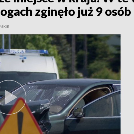
ogach zginęło już 9 osób
SKIE