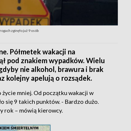
rogach zginęło już 9 osób
nne. Półmetek wakacji na
nął pod znakiem wypadków. Wielu
dyby nie alkohol, brawura i brak
z kolejny apelują o rozsądek.
 życie mniej. Od początku wakacji w
 się 9 takich punktów. - Bardzo dużo.
ły rok – mówią kierowcy.