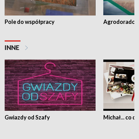
Pole do współpracy
Agrodoradcy 
INNE
Gwiazdy od Szafy
Michał... co dz