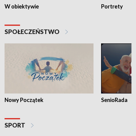
W obiektywie
Portrety
SPOŁECZEŃSTWO
Nowy Początek
SenioRada
SPORT