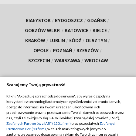
BIAŁYSTOK
/
BYDGOSZCZ
/
GDAŃSK
/
GORZÓW WLKP.
/
KATOWICE
/
KIELCE
/
KRAKÓW
/
LUBLIN
/
ŁÓDŹ
/
OLSZTYN
/
OPOLE
/
POZNAŃ
/
RZESZÓW
/
SZCZECIN
/
WARSZAWA
/
WROCŁAW
Szanujemy Twoją prywatność
Dołącz do nas:
Kliknij "Akceptuję i przechodzę do serwisu", aby wyrazić zgody na
korzystanie z technologii automatycznego śledzenia i zbierania danych,
TVP
dostęp do informacji na Twoim urządzeniu końcowym i ich
Abonament TVP
przechowywanie oraz na przetwarzanie Twoich danych osobowych przez
Regulamin TVP
nas, czyli Telewizję Polską S.A. w likwidacji (zwaną dalej również „TVP”),
Emisja w TVP
Zaufanych Partnerów z IAB* (1201 firm)
oraz pozostałych
Zaufanych
Polityka prywatności
Partnerów TVP (93 firm)
, w celach marketingowych (w tym do
Centrum informacji TVP
Moje zgody
zautomatyzowanego dopasowania reklam do Twoich zainteresowań i