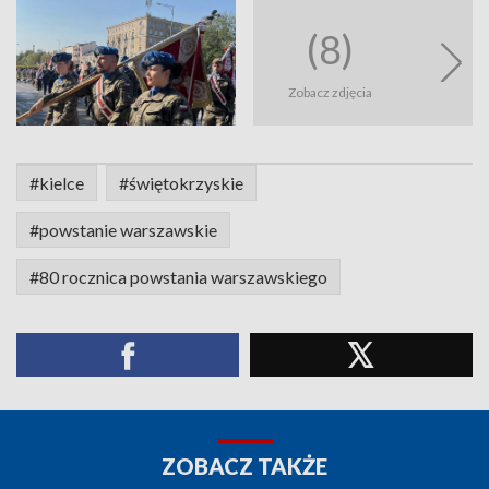
(8)
Zobacz zdjęcia
#kielce
#świętokrzyskie
#powstanie warszawskie
#80 rocznica powstania warszawskiego
ZOBACZ TAKŻE