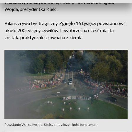
Warszawy walczyć o wolną Polskę – stwierdziła Agata
Wojda, prezydentka Kielc.
Bilans zrywu był tragiczny. Zginęło 16 tysięcy powstańców i
około 200 tysięcy cywilów. Lewobrzeżna cześć miasta
została praktycznie zrównana z ziemią.
Powstanie Warszawskie. Kielczanie złożyli hołd bohaterom