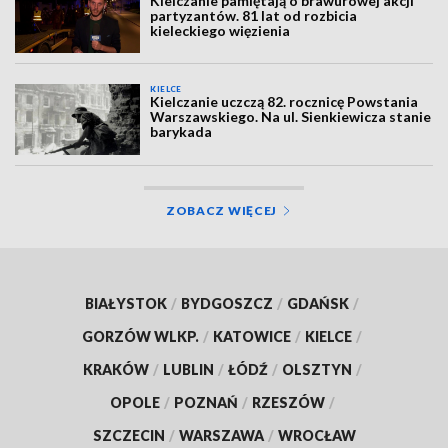
Kielczanie pamiętają o brawurowej akcji
partyzantów. 81 lat od rozbicia
kieleckiego więzienia
KIELCE
Kielczanie uczczą 82. rocznicę Powstania
Warszawskiego. Na ul. Sienkiewicza stanie
barykada
ZOBACZ WIĘCEJ
BIAŁYSTOK
/
BYDGOSZCZ
/
GDAŃSK
/
GORZÓW WLKP.
/
KATOWICE
/
KIELCE
/
KRAKÓW
/
LUBLIN
/
ŁÓDŹ
/
OLSZTYN
/
OPOLE
/
POZNAŃ
/
RZESZÓW
/
SZCZECIN
/
WARSZAWA
/
WROCŁAW