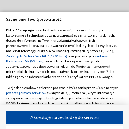
Szanujemy Twoją prywatność
Dołącz do nas:
Kliknij "Akceptuję i przechodzę do serwisu", aby wyrazić zgody na
korzystanie z technologii automatycznego śledzenia i zbierania danych,
TVP
dostęp do informacji na Twoim urządzeniu końcowym i ich
Abonament TVP
przechowywanie oraz na przetwarzanie Twoich danych osobowych przez
Regulamin TVP
nas, czyli Telewizję Polską S.A. w likwidacji (zwaną dalej również „TVP”),
Emisja w TVP
Polityka prywatności
Zaufanych Partnerów z IAB* (1201 firm)
oraz pozostałych
Zaufanych
Partnerów TVP (93 firm)
, w celach marketingowych (w tym do
Centrum informacji TVP
Moje zgody
zautomatyzowanego dopasowania reklam do Twoich zainteresowań i
mierzenia ich skuteczności) i pozostałych, które wskazujemy poniżej, a
Naziemna Telewizja Cyfrowa
Pomoc
także zgody na udostępnianie przez nas identyfikatora PPID do Google.
Sklep TVP
Biuro reklamy
Twoje dane osobowe zbierane podczas odwiedzania przez Ciebie naszych
Rada Programowa
Kontakt
poszczególnych serwisów
zwanych dalej „Portalem”, w tym informacje
zapisywane za pomocą technologii takich jak: pliki cookie, sygnalizatory
System NOS
WWW lub innych podobnych technologii umożliwiających świadczenie
dopasowanych i bezpiecznych usług, personalizację treści oraz reklam,
Informacje o nadawcy
Kanały
udostępnianie funkcji mediów społecznościowych oraz analizowanie
Akceptuję i przechodzę do serwisu
ruchu w Internecie.
Program dla prasy
©2026 Telewizja Polska S.A. w likwidacji
Biuro Reklamy