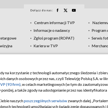
Dołącz do nas:
Centrum informacji TVP
Naziemna
Informacje o nadawcy
Program d
zetargowe
Zgłoś program (ROPAT)
Serwis fo
wizyjna
Kariera w TVP
Merchandi
Polityka prywatności
Moje zgody
Pomoc
Biuro re
ody na korzystanie z technologii automatycznego śledzenia i zbie
 danych osobowych przez nas, czyli Telewizję Polską S.A. w likw
VP (93 firm)
, w celach marketingowych (w tym do zautomatyzow
 poniżej, a także zgody na udostępnianie przez nas identyfikator
Ciebie naszych
poszczególnych serwisów
zwanych dalej „Portalem
obnych technologii umożliwiających świadczenie dopasowanych i be