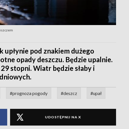
 deszczem
ek upłynie pod znakiem dużego
otne opady deszczu. Będzie upalnie.
9 stopni. Wiatr będzie słaby i
dniowych.
#prognoza pogody
#deszcz
#upał
UDOSTĘPNIJ NA X