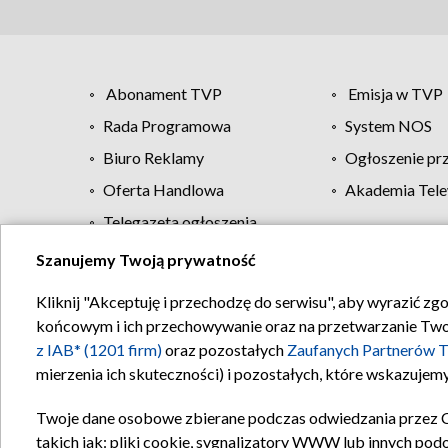
Abonament TVP
Emisja w TVP
Rada Programowa
System NOS
Biuro Reklamy
Ogłoszenie pr
Oferta Handlowa
Akademia Tele
Telegazeta ogłoszenia
Szanujemy Twoją prywatność
Regulamin TVP
Kliknij "Akceptuję i przechodzę do serwisu", aby wyrazić zg
końcowym i ich przechowywanie oraz na przetwarzanie Twoich
z IAB* (1201 firm)
oraz pozostałych
Zaufanych Partnerów T
mierzenia ich skuteczności) i pozostałych, które wskazujemy
Twoje dane osobowe zbierane podczas odwiedzania przez 
takich jak: pliki cookie, sygnalizatory WWW lub innych pod