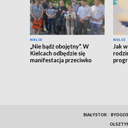
KIELCE
KIELCE
„Nie bądź obojętny”. W
Jak w
Kielcach odbędzie się
rodzi
manifestacja przeciwko
progr
przemocy i hejtowi
BIAŁYSTOK
/
BYDGO
OLSZTY