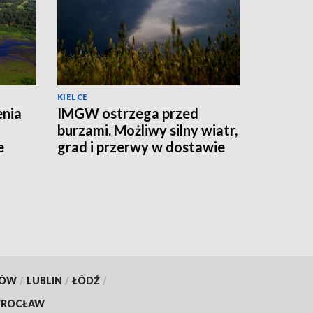
KIELCE
enia
IMGW ostrzega przed
burzami. Możliwy silny wiatr,
e
grad i przerwy w dostawie
prądu
KÓW
/
LUBLIN
/
ŁÓDŹ
/
ROCŁAW