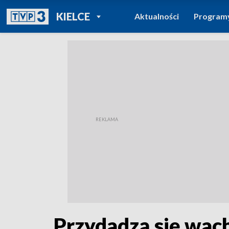
POWRÓT DO
KIELCE
Aktualności
Program
TVP REGIONY
Przydadzą się wachl