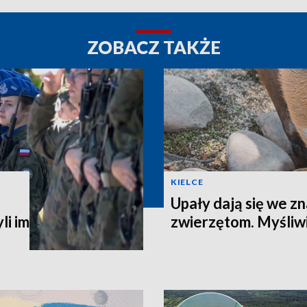
ZOBACZ TAKŻE
KIELCE
Upały dają się we zn
li im
zwierzętom. Myśliwi