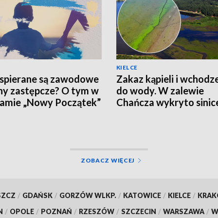
KIELCE
spierane są zawodowe
Zakaz kąpieli i wchodz
ny zastępcze? O tym w
do wody. W zalewie
amie „Nowy Początek”
Chańcza wykryto sinic
ZOBACZ WIĘCEJ
SZCZ
/
GDAŃSK
/
GORZÓW WLKP.
/
KATOWICE
/
KIELCE
/
KRA
N
/
OPOLE
/
POZNAŃ
/
RZESZÓW
/
SZCZECIN
/
WARSZAWA
/
W