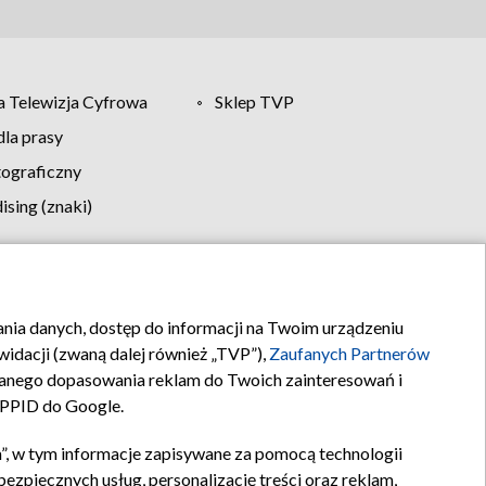
 Telewizja Cyfrowa
Sklep TVP
la prasy
tograficzny
sing (znaki)
klamy
Kontakt
rania danych, dostęp do informacji na Twoim urządzeniu
idacji (zwaną dalej również „TVP”),
Zaufanych Partnerów
anego dopasowania reklam do Twoich zainteresowań i
a PPID do Google.
”, w tym informacje zapisywane za pomocą technologii
zpiecznych usług, personalizację treści oraz reklam,