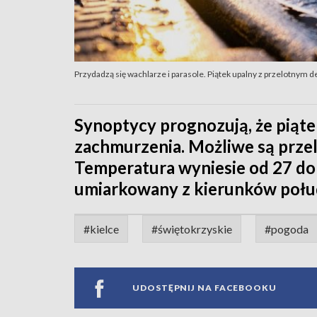
Przydadzą się wachlarze i parasole. Piątek upalny z przelotnym
Synoptycy prognozują, że piąt
zachmurzenia. Możliwe są przel
Temperatura wyniesie od 27 do 2
umiarkowany z kierunków połu
#kielce
#świętokrzyskie
#pogoda
UDOSTĘPNIJ NA FACEBOOKU