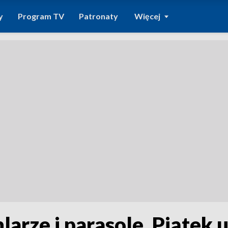
y
Program TV
Patronaty
Więcej
arze i parasole. Piątek 