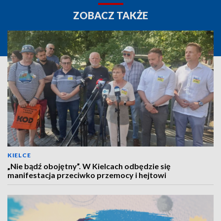
ZOBACZ TAKŻE
KIELCE
„Nie bądź obojętny”. W Kielcach odbędzie się
manifestacja przeciwko przemocy i hejtowi