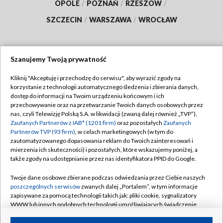
OPOLE
/
POZNAŃ
/
RZESZÓW
/
SZCZECIN
/
WARSZAWA
/
WROCŁAW
Szanujemy Twoją prywatność
Dołącz do nas:
Kliknij "Akceptuję i przechodzę do serwisu", aby wyrazić zgody na
korzystanie z technologii automatycznego śledzenia i zbierania danych,
TVP
dostęp do informacji na Twoim urządzeniu końcowym i ich
Abonament TVP
przechowywanie oraz na przetwarzanie Twoich danych osobowych przez
Regulamin TVP
nas, czyli Telewizję Polską S.A. w likwidacji (zwaną dalej również „TVP”),
Emisja w TVP
Polityka prywatności
Zaufanych Partnerów z IAB* (1201 firm)
oraz pozostałych
Zaufanych
Partnerów TVP (93 firm)
, w celach marketingowych (w tym do
Centrum informacji TVP
Moje zgody
zautomatyzowanego dopasowania reklam do Twoich zainteresowań i
mierzenia ich skuteczności) i pozostałych, które wskazujemy poniżej, a
Naziemna Telewizja Cyfrowa
Pomoc
także zgody na udostępnianie przez nas identyfikatora PPID do Google.
Sklep TVP
Biuro reklamy
Twoje dane osobowe zbierane podczas odwiedzania przez Ciebie naszych
Rada Programowa
Kontakt
poszczególnych serwisów
zwanych dalej „Portalem”, w tym informacje
zapisywane za pomocą technologii takich jak: pliki cookie, sygnalizatory
System NOS
WWW lub innych podobnych technologii umożliwiających świadczenie
dopasowanych i bezpiecznych usług, personalizację treści oraz reklam,
Informacje o nadawcy
Kanały
udostępnianie funkcji mediów społecznościowych oraz analizowanie