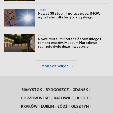
KIELCE
Nawet 38 stopni i gorące noce. IMGW
wydał alert dla Świętokrzyskiego
KIELCE
Nowe Muzeum Stefana Żeromskiego i
remont murów. Muzeum Narodowe
realizuje dwie duże inwestycje
ZOBACZ WIĘCEJ
BIAŁYSTOK
/
BYDGOSZCZ
/
GDAŃSK
/
GORZÓW WLKP.
/
KATOWICE
/
KIELCE
/
KRAKÓW
/
LUBLIN
/
ŁÓDŹ
/
OLSZTYN
/