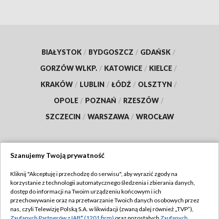
BIAŁYSTOK
/
BYDGOSZCZ
/
GDAŃSK
/
GORZÓW WLKP.
/
KATOWICE
/
KIELCE
/
KRAKÓW
/
LUBLIN
/
ŁÓDŹ
/
OLSZTYN
/
OPOLE
/
POZNAŃ
/
RZESZÓW
/
SZCZECIN
/
WARSZAWA
/
WROCŁAW
Szanujemy Twoją prywatność
Dołącz do nas:
Kliknij "Akceptuję i przechodzę do serwisu", aby wyrazić zgody na
korzystanie z technologii automatycznego śledzenia i zbierania danych,
TVP
dostęp do informacji na Twoim urządzeniu końcowym i ich
Abonament TVP
przechowywanie oraz na przetwarzanie Twoich danych osobowych przez
Regulamin TVP
nas, czyli Telewizję Polską S.A. w likwidacji (zwaną dalej również „TVP”),
Emisja w TVP
Zaufanych Partnerów z IAB* (1201 firm)
oraz pozostałych
Zaufanych
Polityka prywatności