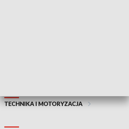
KULTURA I SZTUKA
Informator kulturalny
Drzwi do kult
TECHNIKA I MOTORYZACJA