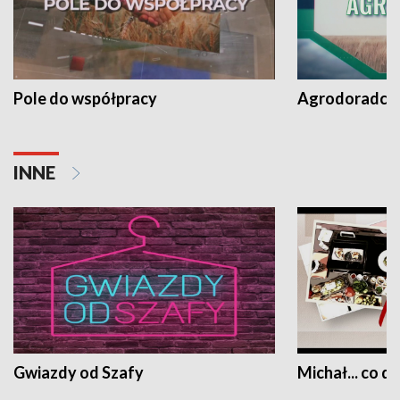
Pole do współpracy
Agrodoradcy 
INNE
Gwiazdy od Szafy
Michał... co dz