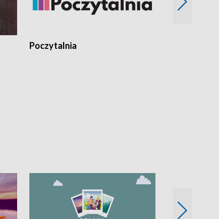
Poczytalnia
Koncerty TV