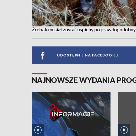
Źrebak musiał zostać uśpiony po prawdopodobn
UDOSTĘPNIJ NA FACEBOOKU
NAJNOWSZE WYDANIA PR