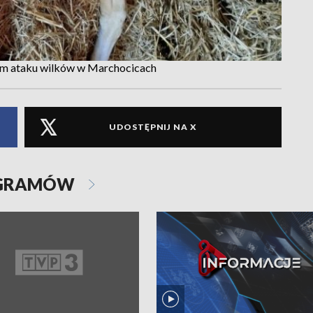
ym ataku wilków w Marchocicach
UDOSTĘPNIJ NA X
OGRAMÓW