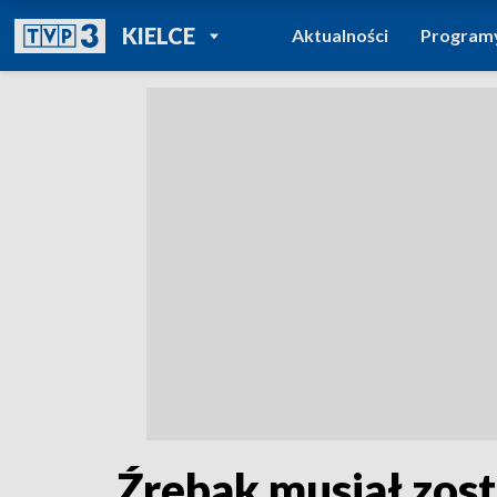
POWRÓT DO
KIELCE
Aktualności
Program
TVP REGIONY
Źrebak musiał zos