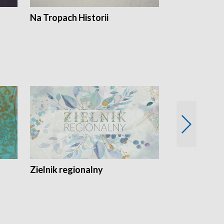
Na Tropach Historii
Szept ziemi
Zielnik regionalny
EkoLogiczni