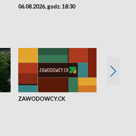
06.08.2026, godz. 18:30
05.08.2026, 
ZAWODOWCY.CK
Solidarni z U