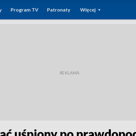
y
Program TV
Patronaty
Więcej
tać uśpiony po prawdop